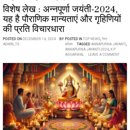
विशेष लेख : अन्नपूर्णा जयंती-2024,
यह है पौराणिक मान्यताएं और गृहिणियों
की प्रति विचारधारा
POSTED ON
DECEMBER 14, 2024
BY
POSTED IN
TOP NEWS
,
गेस्ट
ADMIN_TS
कॉलम
TAGGED
ANNAPURNA JAYANTI
,
ANNAPURNA JAYANTI-2024
,
K P
O
AGGARWAL
LEAVE A COMMENT
N
वि
शे
ष
ले
ख
:
अ
न्न
पू
र्णा
ज
यं
ती