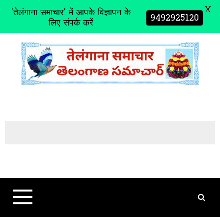
X
'तेलंगाना समाचार' में आपके विज्ञापन के
9492925120
लिए संपर्क करें
S
k
i
p
t
o
c
o
n
t
e
n
t