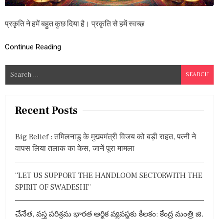
-
2
प्रकृति ने हमें बहुत कुछ दिया है। प्रकृति से हमें स्वच्छ
0
2
4
Continue Reading
,
य
ह
S
है
e
पौ
a
रा
णि
r
Recent Posts
क
c
मा
h
न्य
Big Relief : तमिलनाडु के मुख्यमंत्री विजय को बड़ी राहत, पत्नी ने
ता
f
एं
वापस लिया तलाक का केस, जानें पूरा मामला
o
औ
r
र
गृ
“LET US SUPPORT THE HANDLOOM SECTORWITH THE
:
हि
SPIRIT OF SWADESHI”
णि
यों
की
చేనేత, వస్త్ర పరిశ్రమ భారత ఆర్థిక వ్యవస్థకు కీలకం: కేంద్ర మంత్రి జి.
प्र