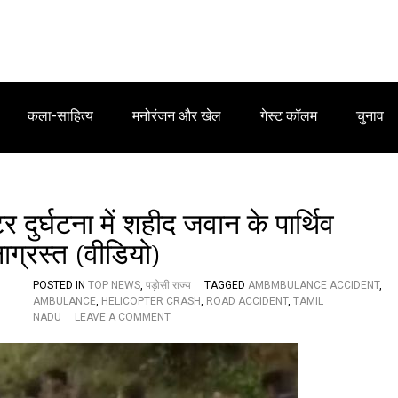
कला-साहित्य
मनोरंजन और खेल
गेस्ट कॉलम
चुनाव
र्घटना में शहीद जवान के पार्थिव
नाग्रस्त (वीडियो)
POSTED IN
TOP NEWS
,
पड़ोसी राज्य
TAGGED
AMBMBULANCE ACCIDENT
,
AMBULANCE
,
HELICOPTER CRASH
,
ROAD ACCIDENT
,
TAMIL
O
NADU
LEAVE A COMMENT
N
B
R
E
A