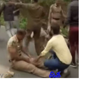
K
I
N
G
N
E
W
S
:
हे
लि
कॉ
प्ट
र
दु
र्घ
ट
ना
में
श
ही
द
ज
वा