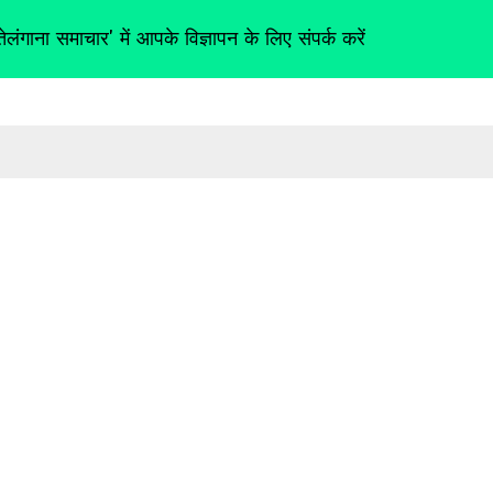
तेलंगाना समाचार' में आपके विज्ञापन के लिए संपर्क करें