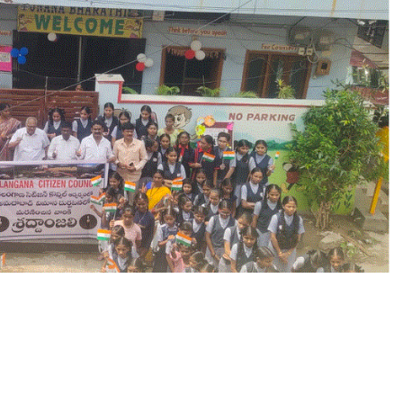
बा
द
वि
मा
न
दु
र्घ
ट
ना
में
मृ
त
क
आ
त्मा
ओं
की
शां
ति
के
लि
ए
शो
क