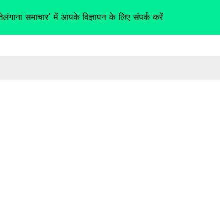
तेलंगाना समाचार' में आपके विज्ञापन के लिए संपर्क करें