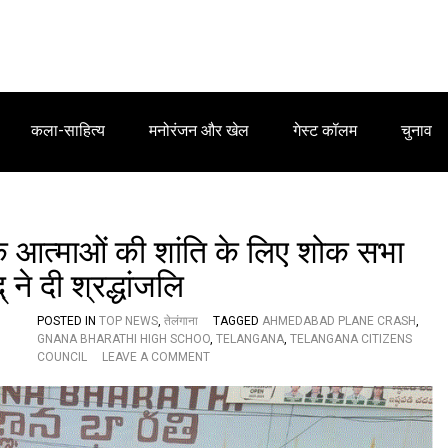
कला-साहित्य
मनोरंजन और खेल
गेस्ट कॉलम
चुनाव
तक आत्माओं की शांति के लिए शोक सभा
ने दी श्रद्धांजलि
POSTED IN
TOP NEWS
,
तेलंगाना
TAGGED
AHMEDABAD PLANE CRASH
,
GNANA BHARATHI HIGH SCHOO
,
TELANGANA
,
TELANGANA CITIZENS
O
COUNCIL
LEAVE A COMMENT
N
अ
ह
म
दा