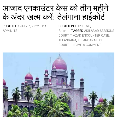
आजाद एनकाउंटर केस को तीन महीने
के अंदर खत्म करें: तेलंगाना हाईकोर्ट
POSTED ON
JULY 7, 2022
BY
POSTED IN
TOP NEWS
,
ADMIN_TS
तेलंगाना
TAGGED
ADILABAD SESSIONS
COURT
,
T AZAD ENCOUNTER CASE
,
TELANGANA
,
TELANGANA HIGH
O
COURT
LEAVE A COMMENT
N
आ
जा
द
ए
न
का
उं
ट
र
के
स
को
ती
न