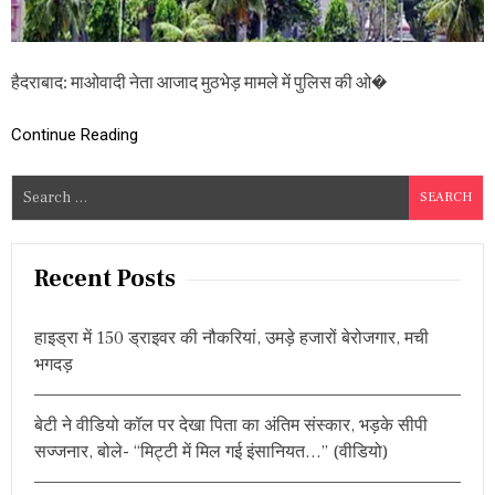
म
ही
ने
के
हैदराबाद: माओवादी नेता आजाद मुठभेड़ मामले में पुलिस की ओ�
अं
द
र
Continue Reading
ख
त्म
S
क
रें
e
:
a
ते
r
लं
Recent Posts
गा
c
ना
h
हा
हाइड्रा में 150 ड्राइवर की नौकरियां, उमड़े हजारों बेरोजगार, मची
f
ई
भगदड़
को
o
र्ट
r
बेटी ने वीडियो कॉल पर देखा पिता का अंतिम संस्कार, भड़के सीपी
:
सज्जनार, बोले- “मिट्टी में मिल गई इंसानियत…” (वीडियो)