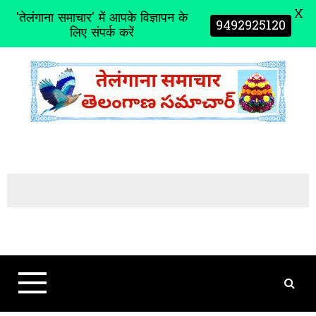
X
'तेलंगाना समाचार' में आपके विज्ञापन के
9492925120
लिए संपर्क करें
S
k
i
p
t
o
c
o
n
t
e
n
t