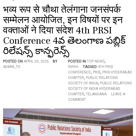
भव्य रूप से चौथा तेलंगाना जनसंपर्क
सम्मेलन आयोजित, इन विषयों पर इन
वक्ताओं ने दिया संदेश 4th PRSI
Conference 4వ తెలంగాణ పబ్లిక్
రిలేషన్స్ కాన్ఫరెన్స్
POSTED ON
APRIL 20, 2026
BY
POSTED IN
TOP NEWS
,
ADMIN_TS
तेलंगाना
TAGGED
4TH PRSI
CONFERENCE
,
PRSI
,
PRSI HYDERABAD
CHAPTER
,
PUBLIC RELATIONS
SOCIETY OF INDIA
,
PUBLIC RELATIONS
SOCIETY OF INDIA HYDERABAD
CHAPTER
,
TELANGANA
LEAVE A
O
COMMENT
N
भ
व्य
रू
प
से