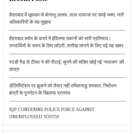
c
प
र
h
इ
हैदराबाद में धूमधाम से बोनालु उत्सव, लाल दरवाजा पर उमड़े भक्त, मानें
f
न
अधिकारियों के यह सुझाव
o
व
क्ता
r
ओं
हैदराबाद क्योर के दायरे में इंदिरम्मा मकानों को भारी प्रतिसाद।
:
ने
लाभार्थियों के चयन के लिए लॉटरी, तारीख जानने के लिए पढ़ें यह खबर
दि
या
सं
स्टडी पैड से टीचर ने की पीटाई, सुनने की शक्ति खोई गई ‘नारायण’ की
दे
श
छात्रा
4
T
H
डीलिमिटेशन पर झुकने को तैयार नहीं तमिलनाडु सरकार, निर्वाचन
P
क्षेत्रों के पुनर्गठन के खिलाफ प्रस्ताव
R
S
I
BJP CONDEMNS POLICE FORCE AGAINST
C
O
UNEMPLOYEED YOUTH
N
F
E