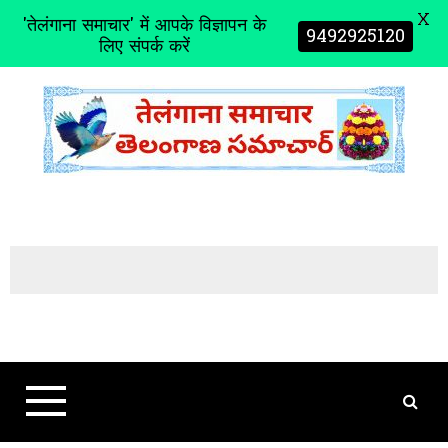
X
'तेलंगाना समाचार' में आपके विज्ञापन के
9492925120
लिए संपर्क करें
S
k
i
p
t
o
c
o
n
t
e
n
t