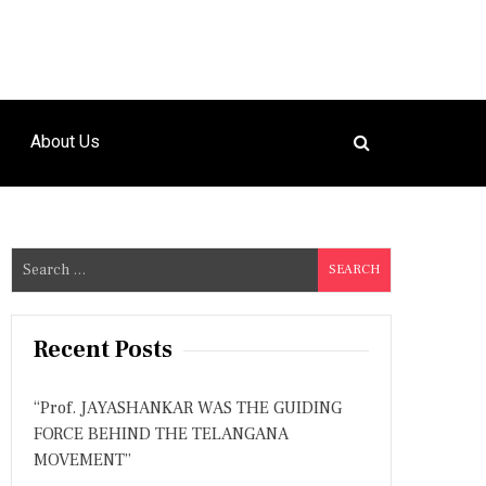
About Us
S
e
a
r
Recent Posts
c
h
“Prof. JAYASHANKAR WAS THE GUIDING
f
FORCE BEHIND THE TELANGANA
o
MOVEMENT”
r