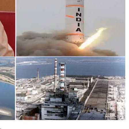
प
न्ना
:
दे
श
के
प
ह
ले
द
लि
त
रा
ष्ट्र
प
ति
के
आ
र
ना
रा
य
ण
न