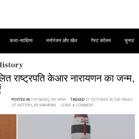
कला-साहित्य
मनोरंजन और खेल
गेस्ट कॉलम
चुनाव
History
दलित राष्ट्रपति केआर नारायणन का जन्म,
ं
POSTED IN
TOP NEWS
,
गेस्ट कॉलम
TAGGED
27 OCTOBER IN THE PAGES
O
OF HISTORY
,
KR NARAYAN
LEAVE A COMMENT
N
इ
ति
हा
स
का