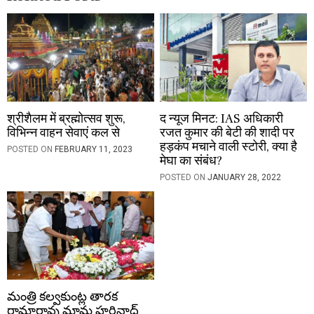
n
श्रीशैलम में ब्रह्मोत्सव शुरू,
द न्यूज मिनट: IAS अधिकारी
विभिन्न वाहन सेवाएं कल से
रजत कुमार की बेटी की शादी पर
हड़कंप मचाने वाली स्टोरी, क्या है
POSTED ON
FEBRUARY 11, 2023
मेघा का संबंध?
POSTED ON
JANUARY 28, 2022
మంత్రి కల్వకుంట్ల తారక
రామారావు మామ హరినాధ్