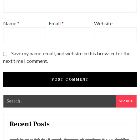
Name
*
Email
*
Website
Save my name, email, and website in this browser for the
next time I comment.
S
e
a
r
Recent Posts
c
h