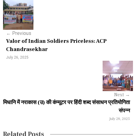
P
o
s
←
Previous
t
Valor of Indian Soldiers Priceless: ACP
n
Chandrasekhar
a
July 26, 2025
v
i
g
Next
→
a
मिधानि में नराकास (उ) की कंप्यूटर पर हिंदी शब्द संसाधन प्रतियोगिता
संपन्न
t
July 26, 2025
i
Related Posts
o