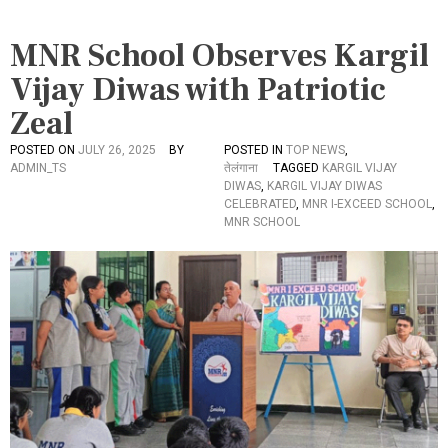
MNR School Observes Kargil
Vijay Diwas with Patriotic
Zeal
POSTED ON
JULY 26, 2025
BY
POSTED IN
TOP NEWS
,
ADMIN_TS
तेलंगाना
TAGGED
KARGIL VIJAY
DIWAS
,
KARGIL VIJAY DIWAS
CELEBRATED
,
MNR I-EXCEED SCHOOL
,
MNR SCHOOL