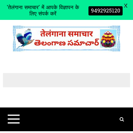
X
'तेलंगाना समाचार' में आपके विज्ञापन के
9492925120
लिए संपर्क करें
S
k
i
p
t
o
c
o
n
t
e
n
t