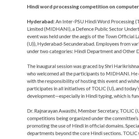
Hindi word processing competition on computer
Hyderabad
: An Inter-PSU Hindi Word Processing 
Limited (MIDHANI), a Defence Public Sector Underta
event was held under the aegis of the Town Officia
(U)), Hyderabad-Secunderabad. Employees from variou
under two categories: Hindi Department and Other 
The inaugural session was graced by Shri Harikrishn
who welcomed all the participants to MIDHANI. He 
with the responsibility of hosting this event and wis
participates in all initiatives of TOLIC (U), and today’
development—especially in Hindi typing, which is fun
Dr. Rajnarayan Awasthi, Member Secretary, TOLIC (U
competitions being organized under the committee’s b
promoting the use of Hindi in official domains. Spec
departments beyond the core Hindi sections. TOLIC (