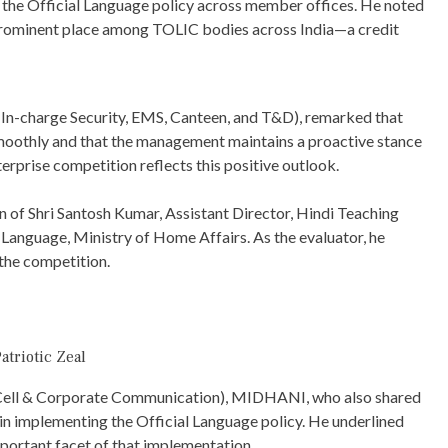
f the Official Language policy across member offices. He noted
rominent place among TOLIC bodies across India—a credit
In-charge Security, EMS, Canteen, and T&D), remarked that
oothly and that the management maintains a proactive stance
erprise competition reflects this positive outlook.
 of Shri Santosh Kumar, Assistant Director, Hindi Teaching
anguage, Ministry of Home Affairs. As the evaluator, he
 the competition.
atriotic Zeal
i Cell & Corporate Communication), MIDHANI, who also shared
 in implementing the Official Language policy. He underlined
important facet of that implementation.