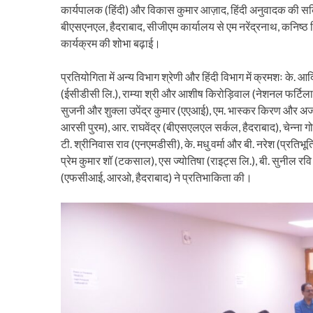
कार्यपालक (हिंदी) और विकास कुमार आज़ाद, हिंदी अनुवादक की सक
बीएसएनएल, हैदराबाद, सीजीएम कार्यालय से एम नरेंद्रनाथ, कनिष्ठ 
कार्यक्रम की शोभा बढ़ाई।
प्रतियोगिता में अन्य विभाग श्रेणी और हिंदी विभाग में क्रमशः 
(ईसीडीसी लि.), राम्या श्री और आशीष किरोड़िवाल (नेशनल फर्टिलाइज
सुजनी और शुक्ला उपेंद्र कुमार (एएआई), एम. भास्कर किरण और 
आरसी पुरम), आर. राघवेंद्र (बीएसएलएल सर्कल, हैदराबाद), चेन्ना ग
टी. श्रीनिवास राव (एनएमडीसी), के. मधु वर्मा और बी. नरेश (प्रति
प्रेम कुमार शॉ (टकसाल), एस ज्योतिषा (राइट्स लि.), बी. सुनील 
(एफसीआई, आरओ, हैदराबाद) ने प्रतिभाकिता की।