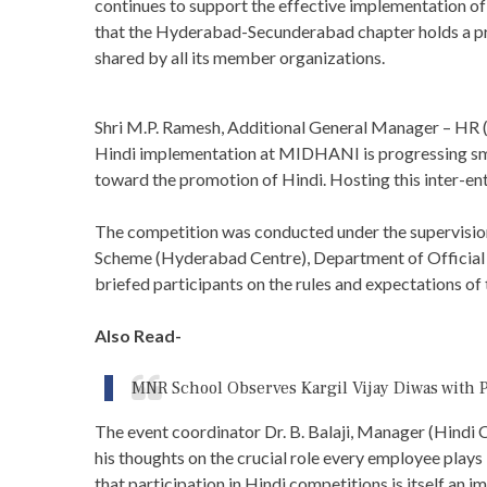
continues to support the effective implementation o
that the Hyderabad-Secunderabad chapter holds a p
shared by all its member organizations.
Shri M.P. Ramesh, Additional General Manager – HR (
Hindi implementation at MIDHANI is progressing sm
toward the promotion of Hindi. Hosting this inter-ent
The competition was conducted under the supervision
Scheme (Hyderabad Centre), Department of Official L
briefed participants on the rules and expectations of
Also Read-
MNR School Observes Kargil Vijay Diwas with P
The event coordinator Dr. B. Balaji, Manager (Hind
his thoughts on the crucial role every employee plays
that participation in Hindi competitions is itself an 