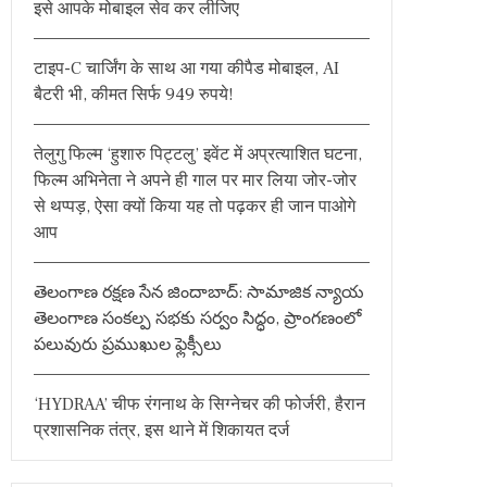
इसे आपके मोबाइल सेव कर लीजिए
o
r
टाइप-C चार्जिंग के साथ आ गया कीपैड मोबाइल, AI
:
बैटरी भी, कीमत सिर्फ 949 रुपये!
तेलुगु फिल्म ‘हुशारु पिट्टलु’ इवेंट में अप्रत्याशित घटना,
फिल्म अभिनेता ने अपने ही गाल पर मार लिया जोर-जोर
से थप्पड़, ऐसा क्यों किया यह तो पढ़कर ही जान पाओगे
आप
తెలంగాణ రక్షణ సేన జిందాబాద్: సామాజిక న్యాయ
తెలంగాణ సంకల్ప సభకు సర్వం సిద్ధం, ప్రాంగణంలో
పలువురు ప్రముఖుల ఫ్లెక్సీలు
‘HYDRAA’ चीफ रंगनाथ के सिग्नेचर की फोर्जरी, हैरान
प्रशासनिक तंत्र, इस थाने में शिकायत दर्ज