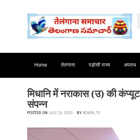
S
'
k
i
p
t
o
c
o
n
Home
तेलंगाना
पड़ोसी राज्य
अपराध
t
e
n
मिधानि में नराकास (उ) की कंप्यूट
t
संपन्न
POSTED ON
JULY 26, 2025
BY
ADMIN_TS