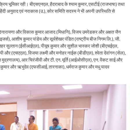
्रिय भूमिका रही। बीएसएनएल, हैदराबाद के श्याम कुमार, एसटीई (राजभाषा) तथा
हिंदी अनुवाद एवं नराकास (उ.), कोर समिति सदस्य ने भी अपनी उपस्थिति से
के. आदिनारायणा और विकास कुमार आजाद (मिधानि), विजय उमरेडकर और अक्षत जैन
र्स), आशीष कुमार पांडेय और सूर्यशेखर पंडित (राष्ट्रीय बीज निगम लि.), जी.
अजहर सुल्तान (ईसीआईएल), पीयूष कुमार और सुशील भास्कर जोशी (बीएचईएल,
ोपी और (एचएएल), विजया लक्ष्मी और मनोहर नाईक (बीडीएल), श्वेता देवांगन (सेल),
भूति मुद्रणालय), आर चिरंजीवी और टी. एन. मूर्ति (आईओसीएल), एन. वेंकट साई और
रवि कुमार और ऋभुदेव (एफसीआई, तारनाका), धर्मराज कुमार और मधु यादव