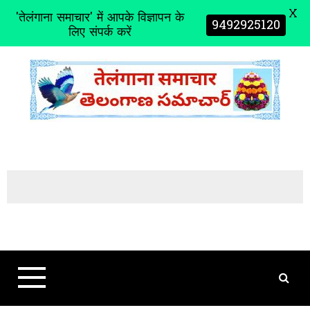
X
'तेलंगाना समाचार' में आपके विज्ञापन के
9492925120
लिए संपर्क करें
S
k
i
p
t
o
c
o
n
t
e
n
t