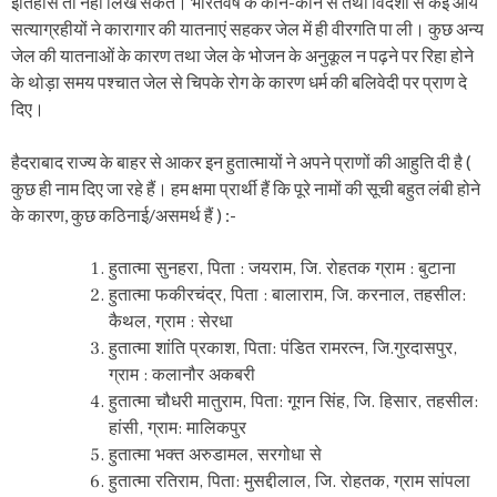
इतिहास तो नहीं लिख सकते। भारतवर्ष के कोने-कोने से तथा विदेशों से कई आर्य
सत्याग्रहीयों ने कारागार की यातनाएं सहकर जेल में ही वीरगति पा ली। कुछ अन्य
जेल की यातनाओं के कारण तथा जेल के भोजन के अनुकूल न पढ़ने पर रिहा होने
के थोड़ा समय पश्चात जेल से चिपके रोग के कारण धर्म की बलिवेदी पर प्राण दे
दिए।
हैदराबाद राज्य के बाहर से आकर इन हुतात्मायों ने अपने प्राणों की आहुति दी है (
कुछ ही नाम दिए जा रहे हैं। हम क्षमा प्रार्थी हैं कि पूरे नामों की सूची बहुत लंबी होने
के कारण, कुछ कठिनाई/असमर्थ हैं ) :-
हुतात्मा सुनहरा, पिता : जयराम, जि. रोहतक ग्राम : बुटाना
हुतात्मा फकीरचंद्र, पिता : बालाराम, जि. करनाल, तहसील:
कैथल, ग्राम : सेरधा
हुतात्मा शांति प्रकाश, पिता: पंडित रामरत्न, जि.गुरदासपुर,
ग्राम : कलानौर अकबरी
हुतात्मा चौधरी मातुराम, पिता: गूगन सिंह, जि. हिसार, तहसील:
हांसी, ग्राम: मालिकपुर
हुतात्मा भक्त अरुडामल, सरगोधा से
हुतात्मा रतिराम, पिता: मुसद्दीलाल, जि. रोहतक, ग्राम सांपला