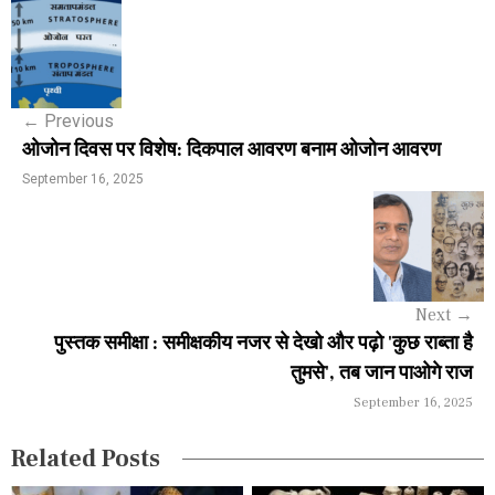
P
o
s
←
Previous
t
ओजोन दिवस पर विशेष: दिकपाल आवरण बनाम ओजोन आवरण
n
September 16, 2025
a
v
i
Next
→
g
पुस्तक समीक्षा : समीक्षकीय नजर से देखो और पढ़ो 'कुछ राब्ता है
a
तुमसे', तब जान पाओगे राज
September 16, 2025
t
i
Related Posts
o