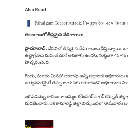
Also Read-
Pahalgam Terror Attack: नियंत्रण रेखा पर पाकिस्तान 
తెలంగాణలో తీవ్రమైన వేడిగాలులు
హైదరాబాద్ :
వేసవిలో తీవ్రమైన వేడి గాలులు వీస్తున్నాయి
ఉష్ణోగ్రతలు మరింత పెరిగే అవకాశం ఉందని, గరిష్ఠంగా 45-4
హెచ్చరించింది.
రెండు, మూడు మినహా దాదాపు అన్ని జిల్లాలకు అధికారులు ఆరె
అత్యవసరమైతే తప్పా బయటకు రాకూడదని అధికారులు సూచిస
ఇక వడదెబ్బ కారణంగా ఖమ్మం, కరీంనగర్,నాగర్ కర్నూల్ జిల్లాల
మరణించారు. ఇక కామారెడ్డి జిల్లా బిచ్కుందలో సోమవారం అత్
P