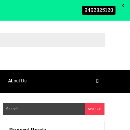
X
9492925120
About Us
S
e
a
r