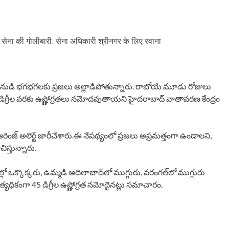
सेना की गोलीबारी, सेना अधिकारी श्रीनगर के लिए रवाना
. భానుడి భగభగలకు ప్రజలు అల్లాడిపోతున్నారు. రాబోయే మూడు రోజులు
6 డిగ్రీల వరకు ఉష్ణోగ్రతలు నమోదవుతాయని హైదరాబాద్‌ వాతావరణ కేంద్రం
ంజ్‌ అలెర్ట్‌ జారీచేశారు.ఈ నేపథ్యంలో ప్రజలు అప్రమత్తంగా ఉండాలని,
్తున్నారు.
్లో ఒక్కొక్కరు, ఉమ్మడి ఆదిలాబాద్‌లో ముగ్గురు, వరంగల్‌లో ముగ్గురు
యధికంగా 45 డిగ్రీల ఉష్ణోగ్రత నమోదైనట్లు సమాచారం.