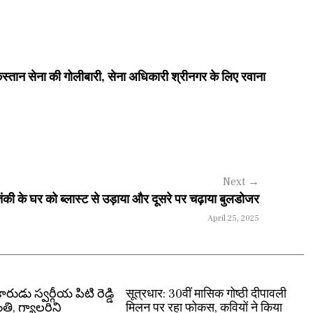
ान सेना की गोलीबारी, सेना अधिकारी श्रीनगर के लिए रवाना
Next
→
 के घर को ब्लास्ट से उड़ाया और दूसरे पर चढ़ाया बुलडोजर
April 25, 2025
ారుడు స్వర్గీయ పిటి రెడ్డి
सूत्रधार: 30वीं मासिक गोष्ठी दीपावली
, గ్యాలరిని
मिलन पर रहा फोकस, कवियों ने किया