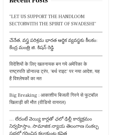
Recent Posts
c
h
“LET US SUPPORT THE HANDLOOM
f
SECTORWITH THE SPIRIT OF SWADESHI”
o
r
చేనేత, వస్త్ర పరిశ్రమ భారత ఆర్థిక వ్యవస్థకు కీలకం:
:
కేంద్ర మంత్రి జి. కిషన్ రెడ్డి
विदेशियों के लिए खलनायक बन गये अमेरिका के
राष्ट्रपति डोनाल्ड ट्रंप, ‘बर्थ राइट’ पर नया आदेश, यह
है विश्लेषकों का मत
Big Breaking : आकाशीय बिजली गिरने से फुटबॉल
खिलाड़ी की मौत (वीडियो वायरल)
… లేదంటే వెయ్యి కార్లతో ఛలో ఢిల్లీ కార్యక్రమం
నిర్వహిస్తాం, సామాజిక న్యాయ తెలంగాణ సంకల్ప
సభలో గర్జించిన కల్వకుంట్ల కవిత