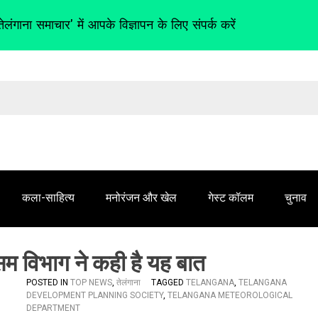
तेलंगाना समाचार' में आपके विज्ञापन के लिए संपर्क करें
कला-साहित्य
मनोरंजन और खेल
गेस्ट कॉलम
चुनाव
मौसम विभाग ने कही है यह बात
POSTED IN
TOP NEWS
,
तेलंगाना
TAGGED
TELANGANA
,
TELANGANA
DEVELOPMENT PLANNING SOCIETY
,
TELANGANA METEOROLOGICAL
DEPARTMENT