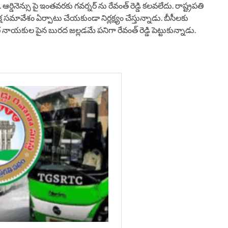
ాడు. ఆర్డినెన్సు పై ఇంతవరకు గవర్నర్ ను రేవంత్ రెడ్డి కలవలేదు. రాష్ట్రపతి
 సమావేశం ఏర్పాటు చేయకుండా నిర్లక్ష్యం చేస్తున్నాడు. బీసీలకు
ర నాయకుల పైన బురద జల్లడమే పనిగా రేవంత్ రెడ్డి పెట్టుకున్నాడు.