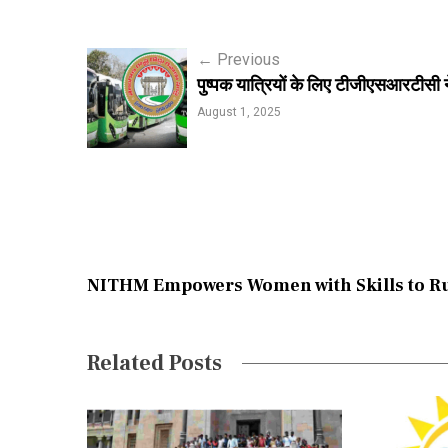
P
←
Previous
पुष्पक यात्रियों के लिए टीजीएसआरटीसी न
o
August 1, 2025
s
t
n
a
v
NITHM Empowers Women with Skills to Ru
i
g
Related Posts
a
t