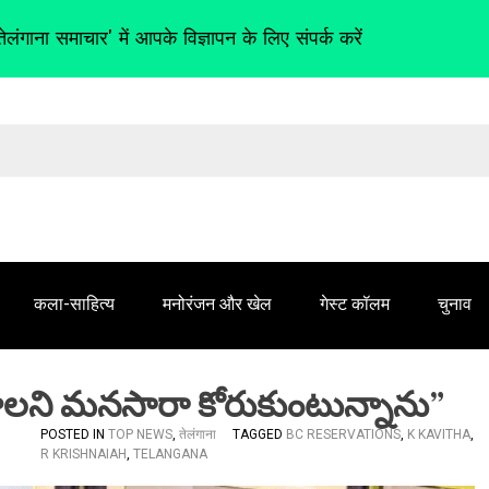
तेलंगाना समाचार' में आपके विज्ञापन के लिए संपर्क करें
कला-साहित्य
मनोरंजन और खेल
गेस्ट कॉलम
चुनाव
ాలని మనసారా కోరుకుంటున్నాను”
POSTED IN
TOP NEWS
,
तेलंगाना
TAGGED
BC RESERVATIONS
,
K KAVITHA
,
R KRISHNAIAH
,
TELANGANA