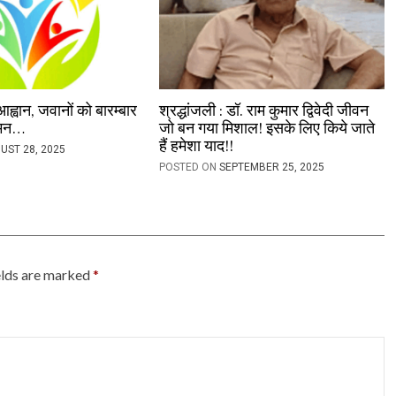
आह्वान, जवानों को बारम्बार
श्रद्धांजली : डॉ. राम कुमार द्विवेदी जीवन
नमन…
जो बन गया मिशाल! इसके लिए किये जाते
हैं हमेशा याद!!
UST 28, 2025
POSTED ON
SEPTEMBER 25, 2025
elds are marked
*