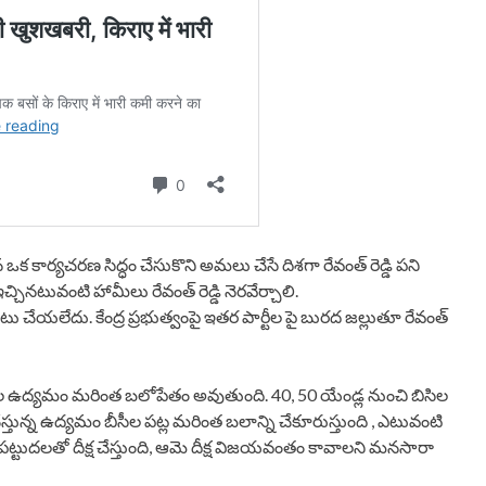
ఒక కార్యచరణ సిద్ధం చేసుకొని అమలు చేసే దిశగా రేవంత్ రెడ్డి పని
 ఇచ్చినటువంటి హామీలు రేవంత్ రెడ్డి నెరవేర్చాలి.
ు చేయలేదు. కేంద్ర ప్రభుత్వంపై ఇతర పార్టీల పై బురద జల్లుతూ రేవంత్
షతో బీసీల ఉద్యమం మరింత బలోపేతం అవుతుంది. 40, 50 యేండ్ల నుంచి బిసిల
స్తున్న ఉద్యమం బీసీల పట్ల మరింత బలాన్ని చేకూరుస్తుంది , ఎటువంటి
ట్టుదలతో దీక్ష చేస్తుంది, ఆమె దీక్ష విజయవంతం కావాలని మనసారా