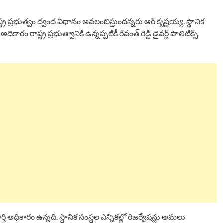
రాష్ట్ర ప్రభుత్వం ద్వంద విధానం అవలంబిస్తుందన్నరు ఆర్ కృష్ణయ్య. స్థానిక
కారం రాష్ట్ర ప్రభుత్వానికి ఉన్నప్పటికీ రేవంత్ రెడ్డి డైవర్ట్ పాలిటిక్స్
తి అధికారం ఉన్నది. స్థానిక సంస్థల ఎన్నికల్లో రిజర్వేషన్లు అమలు