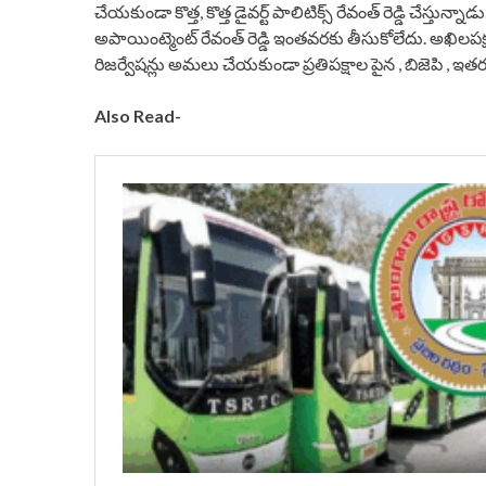
చేయకుండా కొత్త, కొత్త డైవర్ట్ పాలిటిక్స్ రేవంత్ రెడ్డి చేస్తున్న
అపాయింట్మెంట్ రేవంత్ రెడ్డి ఇంతవరకు తీసుకోలేదు. అఖిలపక్ష
రిజర్వేషన్లు అమలు చేయకుండా ప్రతిపక్షాల పైన , బిజెపి , ఇత
Also Read-