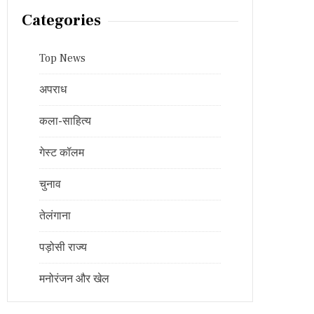
Categories
Top News
अपराध
कला-साहित्य
गेस्ट कॉलम
चुनाव
तेलंगाना
पड़ोसी राज्य
मनोरंजन और खेल