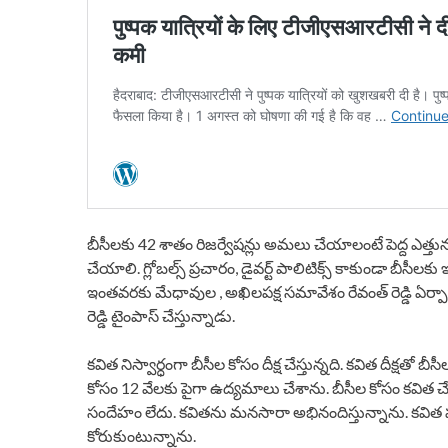
బీసీలకు 42 శాతం రిజర్వేషన్లు అమలు చేయాలంటే పెద్ద ఎత్తున 
చేయాలి. గ్లోబల్స్ ప్రచారం, డైవర్ట్ పాలిటిక్స్ కాకుండా బీసీలకు
ఇంతవరకు మేధావుల , అఖిలపక్ష సమావేశం రేవంత్ రెడ్డి ఏర్పాట
రెడ్డి టైంపాస్ చేస్తున్నాడు.
కవిత నిస్వార్ధంగా బీసీల కోసం దీక్ష చేస్తున్నది. కవిత దీక్
కోసం 12 వేలకు పైగా ఉద్యమాలు చేశాను. బీసీల కోసం కవిత చే
సందేహం లేదు. కవితను మనసారా అభినందిస్తున్నాను. కవిత ప
కోరుకుంటున్నాను.