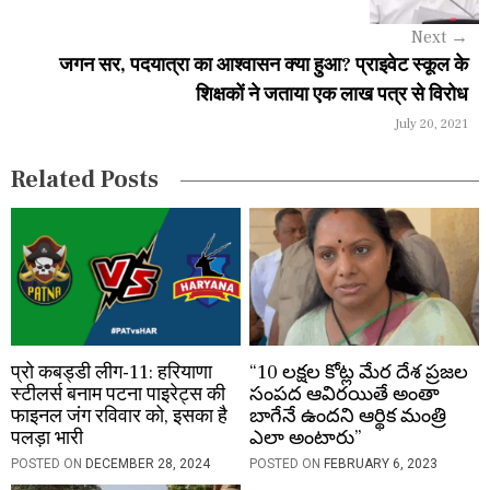
g
Next
→
a
जगन सर, पदयात्रा का आश्वासन क्या हुआ? प्राइवेट स्कूल के
शिक्षकों ने जताया एक लाख पत्र से विरोध
t
July 20, 2021
i
Related Posts
o
n
प्रो कबड्डी लीग-11: हरियाणा
“10 లక్షల కోట్ల మేర దేశ ప్రజల
स्टीलर्स बनाम पटना पाइरेट्स की
సంపద ఆవిరయితే అంతా
फाइनल जंग रविवार को, इसका है
బాగేనే ఉందని ఆర్థిక మంత్రి
पलड़ा भारी
ఎలా అంటారు”
POSTED ON
DECEMBER 28, 2024
POSTED ON
FEBRUARY 6, 2023