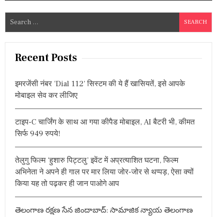
S
e
a
r
Recent Posts
c
h
इमरजेंसी नंबर ‘Dial 112’ सिस्टम की ये हैं खासियतें, इसे आपके
f
मोबाइल सेव कर लीजिए
o
r
टाइप-C चार्जिंग के साथ आ गया कीपैड मोबाइल, AI बैटरी भी, कीमत
:
सिर्फ 949 रुपये!
तेलुगु फिल्म ‘हुशारु पिट्टलु’ इवेंट में अप्रत्याशित घटना, फिल्म
अभिनेता ने अपने ही गाल पर मार लिया जोर-जोर से थप्पड़, ऐसा क्यों
किया यह तो पढ़कर ही जान पाओगे आप
తెలంగాణ రక్షణ సేన జిందాబాద్: సామాజిక న్యాయ తెలంగాణ