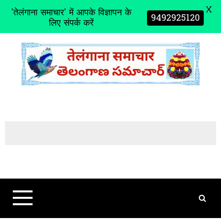
X
'तेलंगाना समाचार' में आपके विज्ञापन के
9492925120
लिए संपर्क करें
S
k
i
p
t
o
c
o
n
t
e
n
t