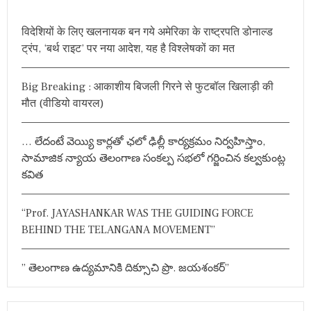
c
h
विदेशियों के लिए खलनायक बन गये अमेरिका के राष्ट्रपति डोनाल्ड
f
ट्रंप, ‘बर्थ राइट’ पर नया आदेश, यह है विश्लेषकों का मत
o
r
Big Breaking : आकाशीय बिजली गिरने से फुटबॉल खिलाड़ी की
:
मौत (वीडियो वायरल)
… లేదంటే వెయ్యి కార్లతో ఛలో ఢిల్లీ కార్యక్రమం నిర్వహిస్తాం,
సామాజిక న్యాయ తెలంగాణ సంకల్ప సభలో గర్జించిన కల్వకుంట్ల
కవిత
“Prof. JAYASHANKAR WAS THE GUIDING FORCE
BEHIND THE TELANGANA MOVEMENT”
” తెలంగాణ ఉద్యమానికి దిక్సూచి ప్రొ. జయశంకర్”