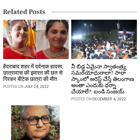
i
Related Posts
o
n
हैदराबाद शहर में दर्दनाक हादसा,
నీ బిడ్డ ఏమైనా స్వాతంత్ర్య
छात्रावास की इमारत की छत से
సమరయోధురాలా? సారా
गिरकर बीटेक छात्रा की मौत
స్కాంలో అరెస్ట్ చేస్తే తెలంగాణ
అంతా ఎందుకు ధర్నా
POSTED ON
JULY 24, 2022
చేయాలే?: బండి సంజయ్
POSTED ON
DECEMBER 4, 2022