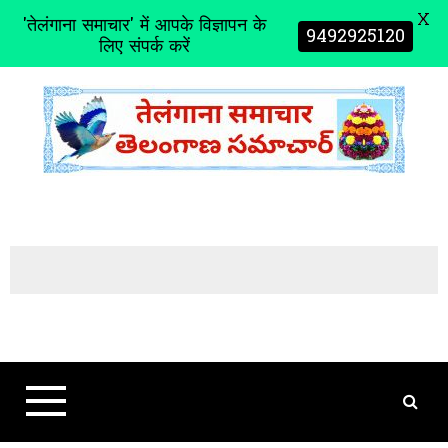
X
'तेलंगाना समाचार' में आपके विज्ञापन के
9492925120
लिए संपर्क करें
S
k
i
p
t
o
c
o
n
t
e
n
t