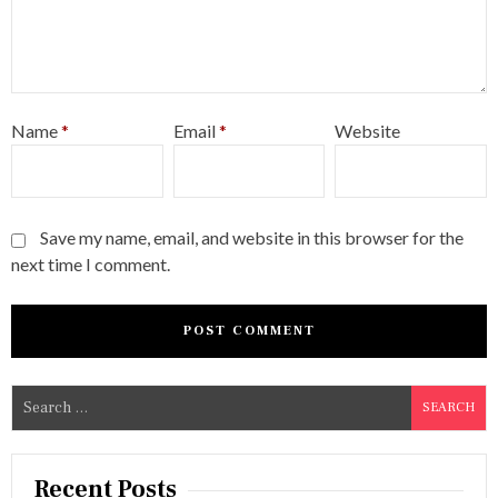
Name
*
Email
*
Website
Save my name, email, and website in this browser for the
next time I comment.
S
e
a
r
Recent Posts