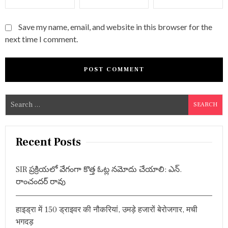
Save my name, email, and website in this browser for the
next time I comment.
S
e
a
r
Recent Posts
c
h
SIR ప్రక్రియలో వేగంగా కొత్త ఓట్ల నమోదు చేయాలి: ఎన్.
f
రాంచందర్ రావు
o
r
हाइड्रा में 150 ड्राइवर की नौकरियां, उमड़े हजारों बेरोजगार, मची
:
भगदड़