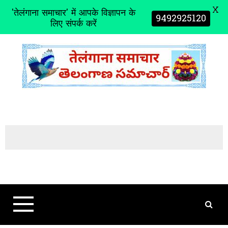
X
'तेलंगाना समाचार' में आपके विज्ञापन के
9492925120
लिए संपर्क करें
S
k
i
p
t
o
c
o
n
t
e
n
t