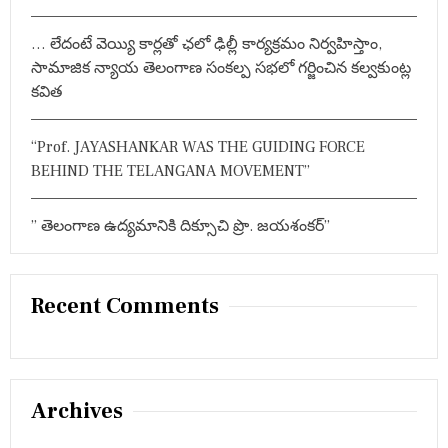
… లేదంటే వెయ్యి కార్లతో ఛలో ఢిల్లీ కార్యక్రమం నిర్వహిస్తాం,
సామాజిక న్యాయ తెలంగాణ సంకల్ప సభలో గర్జించిన కల్వకుంట్ల
కవిత
“Prof. JAYASHANKAR WAS THE GUIDING FORCE
BEHIND THE TELANGANA MOVEMENT”
” తెలంగాణ ఉద్యమానికి దిక్సూచి ప్రొ. జయశంకర్”
Recent Comments
Archives