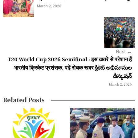
o
March 2, 2026
s
t
n
a
Next
→
v
T20 World Cup 2026 Semifinal : इस खतरे से परेशान हैं
i
भारतीय क्रिकेट प्रशंसक, पढ़ें रोचक खबर క్రికెట్ అభిమానుల
డిస్కషన్
g
March 2, 2026
a
Related Posts
t
i
o
n