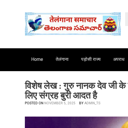
S
'
k
i
p
t
o
c
o
n
Home
तेलंगाना
पड़ोसी राज्य
अपराध
t
e
n
विशेष लेख : गुरु नानक देव जी के
t
लिए संग्रह बुरी आदत है
POSTED ON
NOVEMBER 5, 2025
BY
ADMIN_TS