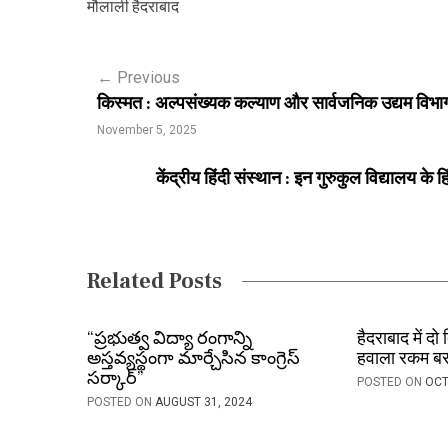
मौलाली हैदराबाद
P
←
Previous
किस्मत : अल्पसंख्यक कल्याण और सार्वजनिक उद्यम विभाग के म
o
November 5, 2025
s
केंद्रीय हिंदी संस्थान : इन गुरुकुल विद्यालय के
t
n
a
Related Posts
v
i
“ప్రభుత్వ విద్యా రంగాన్ని
हैदराबाद में दो
అస్తవ్యస్థంగా మార్చేసిన కాంగ్రెస్
हवाला रकम बर
g
సర్కార్”
POSTED ON
OCT
a
POSTED ON
AUGUST 31, 2024
t