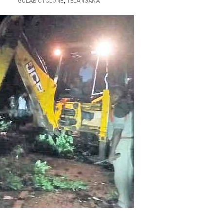
GULAB CYCLONE
,
TELANGANA