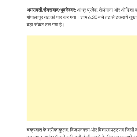
अमरावती/हैदराबाद/भुवनेश्वर:
आंध्र प्रदेश, तेलंगाना और ओडिशा क
गोपालापुर तट को पार कर गया। शाम 6.30 बजे तट से टकराये तूफा
बड़ा संकट टल गया है।
चक्रवात के श्रीकाकुलम, विजयनगरम और विशाखापट्टणम जिलों को
पड़ गया। समंदर में उठी बड़ी-बड़ी ऊंची लहरों के बीच छह मछुआरे ब