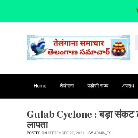
'
S
k
i
p
t
o
c
o
n
Home
तेलंगाना
पड़ोसी राज्य
अपराध
t
e
n
Gulab Cyclone : बड़ा संकट टल
t
लापता
POSTED ON
SEPTEMBER 27, 2021
BY
ADMIN_TS