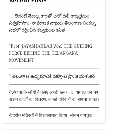
Recent Posts
c
h
… లేదంటే వెయ్యి కార్లతో ఛలో ఢిల్లీ కార్యక్రమం
f
నిర్వహిస్తాం, సామాజిక న్యాయ తెలంగాణ సంకల్ప
o
సభలో గర్జించిన కల్వకుంట్ల కవిత
r
:
“Prof. JAYASHANKAR WAS THE GUIDING
FORCE BEHIND THE TELANGANA
MOVEMENT”
” తెలంగాణ ఉద్యమానికి దిక్సూచి ప్రొ. జయశంకర్”
तेलंगाना के लोगों के लिए अच्छी खबर: 15 अगस्त को नए
राशन कार्डों का वितरण, लाखों परिवारों का सपना साकार
केंद्रीय मंत्रियों ने विश्वासघात किया: सोनम वांगचुक