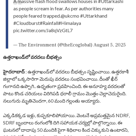
A massive flash flood swallows houses in
#Uttarkashi
as people scream in fear. As per authorities many
people feared trapped.
@ukcmo
#Uttarkhand
#Cloudburst
#Rainfall
#Himalaya
pic.twitter.com/Ja8qVzGtL7
— The Environment (@theEcoglobal)
August 5, 2025
ఉత్తరాఖండ్‌లో వరదలు బీభత్సం
హైదరాబాద్
: ఉత్తరాఖండ్‌లో వరదలు బీభత్సం సృష్టించాయి. ఉత్తరకాశీ
జిల్లాలో ఒక్కసారిగా మెరుపు వరదలు సంభవించాయి. దీంతో ఖీర్
గంగానది ఉప్పొగి.. ఉధృతంగా ప్రవహించింది. ఈ అనూహ్య వరదలతో
పాటు కొండ చరియలు విరిగిపడి ధరాలీ గ్రామం మొత్తం చెల్లాచెదురైంది.
నలుగురు మృతిచెందగా, 60 మంది గల్లంతు అయ్యారు.
ఎక్కడికక్కడ ఇళ్లు, కుప్పకూలిపోయాయి. వెంటనే అప్రమత్తమైన NDRF,
SDRF బృందాలు రంగంలోకి దిగి సహాయక చర్యల్లో పాల్గొన్నాయి. ఈ
ఘటనలో దాదాపు 50 మందికి పైగా శిథిలాల కింద చిక్కుకుని ఉంటారని,