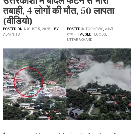
उत्तरकाशी में बादल फटने से भारी
तबाही, 4 लोगों की मौत, 50 लापता
(वीडियो)
POSTED ON
AUGUST 5, 2025
BY
POSTED IN
TOP NEWS
,
पड़ोसी
ADMIN_TS
राज्य
TAGGED
FLOODS
,
UTTARAKHAND