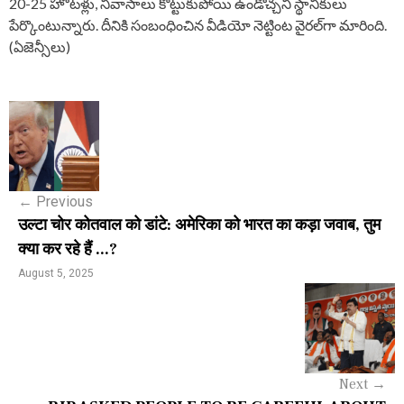
20-25 హోటళ్లు, నివాసాలు కొట్టుకుపోయి ఉండొచ్చని స్థానికులు
పేర్కొంటున్నారు. దీనికి సంబంధించిన వీడియో నెట్టింట వైరల్‌గా మారింది.
(ఏజెన్సీలు)
P
o
s
←
Previous
t
उल्टा चोर कोतवाल को डांटे: अमेरिका को भारत का कड़ा जवाब, तुम
n
क्या कर रहे हैं ...?
a
August 5, 2025
v
i
g
Next
→