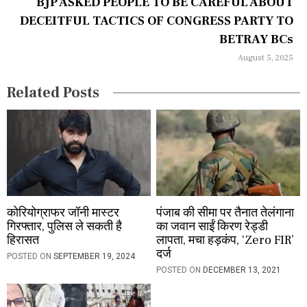
a
BJP ASKED PEOPLE TO BE CAREFUL ABOUT
DECEITFUL TACTICS OF CONGRESS PARTY TO
t
BETRAY BCs
i
August 5, 2025
o
Related Posts
n
कोरियोग्राफर जॉनी मास्टर
पंजाब की सीमा पर तैनात तेलंगाना
गिरफ्तार, पुलिस ले सकती है
का जवान साईं किरण रेड्‍डी
हिरासत
लापता, मचा हड़कंप, ‘Zero FIR’
दर्ज
POSTED ON
SEPTEMBER 19, 2024
POSTED ON
DECEMBER 13, 2021