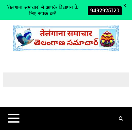
X
'तेलंगाना समाचार' में आपके विज्ञापन के
9492925120
लिए संपर्क करें
S
k
i
p
t
o
c
o
n
t
e
n
t