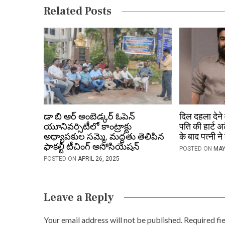
v
Related Posts
i
g
a
t
i
o
డా బి ఆర్ అంబెడ్కర్ ఓపెన్
दिल दहला देने 
యూనివర్సిటీలో కాంట్రాక్టు
पति की हार्ट अ
n
అధ్యాపకుల సమ్మె, మద్దతు తెలిపిన
के बाद पत्नी न
ఫాకల్టీ టీచింగ్ అసోసియేషన్
POSTED ON
MAY
POSTED ON
APRIL 26, 2025
Leave a Reply
Your email address will not be published.
Required fi