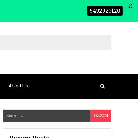
X
9492925120
About Us
S
e
a
r