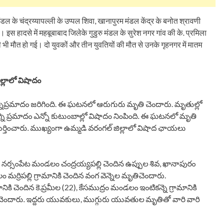
 मंडल के चंद्रय्यापल्ली के उप्पल शिवा, खानापुरम मंडल केंद्र के बनोत श्रावणी
। इस हादसे में महबूबाबाद जिलेके गुडुरु मंडल के सुरेश नगर गांव की के. प्रमिला
ी भी मौत हो गई। दो युवकों और तीन युवतियों की मौत से उनके गृहनगर में मातम
జిల్లాలో విషాదం
 భారీ అగ్నిప్రమాదం జరిగింది. ఈ ఘటనలో ఆరుగురు మృతి చెందారు. మృతుల్లో
ని ప్రమాదం ఎన్నో కుటుంబాల్లో విషాదం నింపింది. ఈ ఘటనలో మృతి
ంత్‌గా గుర్తించారు. ముఖ్యంగా ఉమ్మడి వరంగల్ జిల్లాలో విషాద ఛాయలు
. నర్సంపేట మండలం చంద్రయ్యపల్లి చెందిన ఉప్పుల శివ, ఖానాపురం
ం మర్రిపల్లి గ్రామానికి చెందిన వంగ వెన్నెల మృతిచెందారు.
 చెందిన కె.ప్రమీల (22), కేసముద్రం మండలం ఇంటికన్నె గ్రామానికి
చెందారు. ఇద్దరు యువకులు, ముగ్గురు యువతుల మృతితో వారి వారి