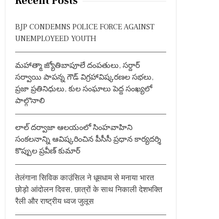
Recent Posts
c
h
BJP CONDEMNS POLICE FORCE AGAINST
f
UNEMPLOYEED YOUTH
o
r
మహాత్మా జ్యోతిబాపూలే దంపతులు, సర్దార్
:
సర్వాయి పాపన్న గౌడ్ విగ్రహావిష్కరణల సభలు,
ప్రజా ప్రతినిధులు, కుల సంఘాలు పెద్ద సంఖ్యలో
పాల్గొనాలి
లాల్ దర్వాజా ఆలయంలో సింహవాహిని
సంకలనాన్ని ఆవిష్కరించిన పీసీసీ ప్రధాన కార్యదర్శి
కొప్పుల ప్రవీణ్ కుమార్
तेलंगाना सिविक काउंसिल ने धूमधाम से मनाया भारत
छोड़ो आंदोलन दिवस, छात्रों के साथ निकाली देशभक्ति
रैली और राष्ट्रीय ध्वज जुलूस