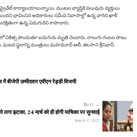
రైవేట్‌ కార్యాలయాలున్నాయి. మంటల వ్యాప్తికి పలువురు వ్యక్తులు
ందని భావించిన అధికారులు సమీప నివాసాల్లో ఉన్న వారిని ఖాళీ
రక్షితంగా ఉన్న ఏడుగురిని కాపాడారు.
వీరిలో చికిత్స పొందుతూ ఐదుగురు మృతి చెందారు. నాలుగు గంటల పాటు
. ఘటన స్థలాన్ని మంత్రులు మహమూద్‌ అలీ, తలసాని శ్రీనివాస్‌
 बीजेपी उम्मीदवार एवीएन रेड्डी विजयी
Next
→
 लगा झटका, 24 मार्च को ही होगी याचिका पर सुनवाई
March 17, 2023