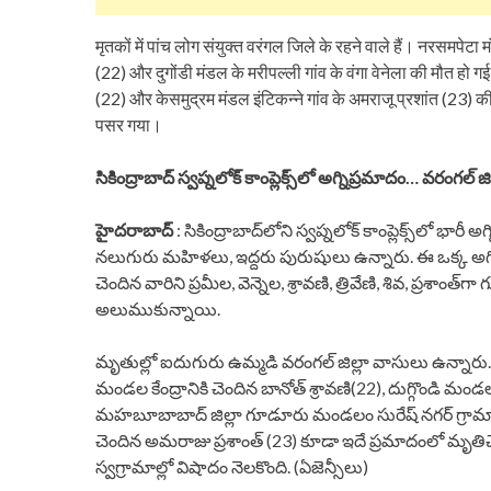
मृतकों में पांच लोग संयुक्त वरंगल जिले के रहने वाले हैं। नरसमपेटा
(22) और दुगोंडी मंडल के मरीपल्ली गांव के वंगा वेनेला की मौत हो गई
(22) और केसमुद्रम मंडल इंटिकन्ने गांव के अमराजू प्रशांत (23) क
पसर गया।
సికింద్రాబాద్‌ స్వప్నలోక్‌ కాంప్లెక్స్‌లో అగ్నిప్రమాదం… వరంగల్ 
హైదరాబాద్
: సికింద్రాబాద్‌లోని స్వప్నలోక్‌ కాంప్లెక్స్‌లో
నలుగురు మహిళలు, ఇద్దరు పురుషులు ఉన్నారు. ఈ ఒక్క అగ్
చెందిన వారిని ప్రమీల, వెన్నెల, శ్రావణి, త్రివేణి, శివ, ప్రశా
అలుముకున్నాయి.
మృతుల్లో ఐదుగురు ఉమ్మడి వరంగల్ జిల్లా వాసులు ఉన్నారు
మండల కేంద్రానికి చెందిన బానోత్ శ్రావణి(22), దుగ్గొండి మండల
మహబూబాబాద్ జిల్లా గూడూరు మండలం సురేష్ నగర్ గ్రామానికి
చెందిన అమరాజు ప్రశాంత్ (23) కూడా ఇదే ప్రమాదంలో మృతి
స్వగ్రామాల్లో విషాదం నెలకొంది. (ఏజెన్సీలు)