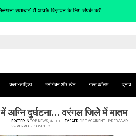
तेलंगाना समाचार' में आपके विज्ञापन के लिए संपर्क करें
कला-साहित्य
मनोरंजन और खेल
गेस्ट कॉलम
चुनाव
में अग्नि दुर्घटना… वरंगल जिले में मातम
POSTED IN
TOP NEWS
,
तेलंगाना
TAGGED
FIRE ACCIDENT
,
HYDERABAD
,
SWAPNALOK COMPLEX