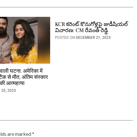
KCR కరెంట్ కొనుగోళ్లపై జుడీషియల్
విచారణ: CM రేవంత్ రెడ్డి
POSTED ON
DECEMBER 21, 2023
वाली घटना: अमेरिका में
टैक से मौत, अंतिम संस्कार
े की आत्महत्या
 25, 2023
elds are marked
*