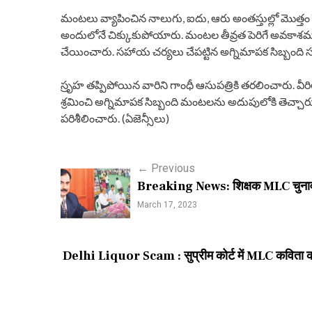
మంటలు వ్యాపించిన నాలుగు, ఐదు, ఆరు అంతస్తుల్లో మొత్తం ప్
అందులోనే చిక్కుకుపోయారు. మంటల తీవ్రత పెరిగే అవకాశము
చేయించారు. సహాయ చర్యలు చేపట్టిన అగ్నిమాపక సిబ్బంది సు
స్రృహ తప్పిపోయిన వారిని గాంధీ ఆసుపత్రికి తరలించారు. 
శ్రమించి అగ్నిమాపక సిబ్బంది మంటలను అదుపులోకి తెచ్చారు
పరిశీలించారు. (ఏజెన్సీలు)
P
←
Previous
Breaking News: शिक्षक MLC चुनाव में
o
March 17, 2023
s
t
Delhi Liquor Scam : सुप्रीम कोर्ट में MLC कविता को
n
a