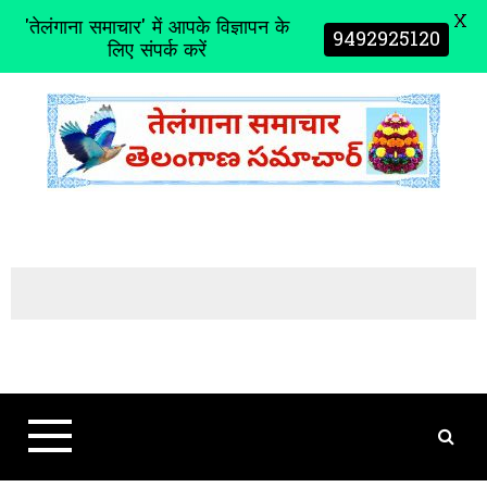
X
'तेलंगाना समाचार' में आपके विज्ञापन के
9492925120
लिए संपर्क करें
S
k
i
p
t
o
c
o
n
t
e
n
t