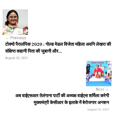
P
o
s
←
Previous
t
टोक्यो पैरालंपिक 2020 : गोल्ड मेडल विजेता महिला अवनि लेखरा की
n
संक्षिप्त कहानी पिता की जुबानी और...
a
August 30, 2021
v
i
g
Next
→
a
अब वाईएसआर तेलंगाना पार्टी की अध्यक्ष वाईएस शर्मिला करेगी
मुख्यमंत्री केसीआर के इलाके में बेरोजगार अनशन
t
August 30, 2021