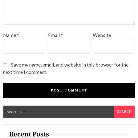
Name
*
Email
*
Website
Save my name, email, and website in this browser for the
next time I comment.
S
e
a
r
Recent Posts