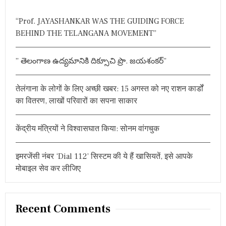
c
h
“Prof. JAYASHANKAR WAS THE GUIDING FORCE
f
BEHIND THE TELANGANA MOVEMENT”
o
r
” తెలంగాణ ఉద్యమానికి దిక్సూచి ప్రొ. జయశంకర్”
:
तेलंगाना के लोगों के लिए अच्छी खबर: 15 अगस्त को नए राशन कार्डों
का वितरण, लाखों परिवारों का सपना साकार
केंद्रीय मंत्रियों ने विश्वासघात किया: सोनम वांगचुक
इमरजेंसी नंबर ‘Dial 112’ सिस्टम की ये हैं खासियतें, इसे आपके
मोबाइल सेव कर लीजिए
Recent Comments