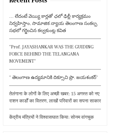
Recent Posts
c
h
… లేదంటే వెయ్యి కార్లతో ఛలో ఢిల్లీ కార్యక్రమం
f
నిర్వహిస్తాం, సామాజిక న్యాయ తెలంగాణ సంకల్ప
o
సభలో గర్జించిన కల్వకుంట్ల కవిత
r
:
“Prof. JAYASHANKAR WAS THE GUIDING
FORCE BEHIND THE TELANGANA
MOVEMENT”
” తెలంగాణ ఉద్యమానికి దిక్సూచి ప్రొ. జయశంకర్”
तेलंगाना के लोगों के लिए अच्छी खबर: 15 अगस्त को नए
राशन कार्डों का वितरण, लाखों परिवारों का सपना साकार
केंद्रीय मंत्रियों ने विश्वासघात किया: सोनम वांगचुक