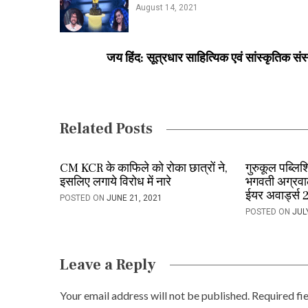
August 14, 2021
s
t
जय हिंद: सूत्रधार साहित्यिक एवं सांस्कृतिक संस
n
a
v
Related Posts
i
CM KCR के काफिले को रोका छात्रों ने,
गुरुकूल पब्लिश
g
इसलिए लगाये विरोध में नारे
भगवती अग्रवा
a
ईयर अवार्ड्स 
POSTED ON
JUNE 21, 2021
POSTED ON
JUL
t
i
Leave a Reply
o
n
Your email address will not be published.
Required fi