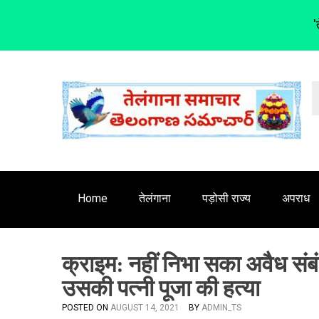
'
S
k
i
p
t
o
c
o
n
Home
तेलंगाना
पड़ोसी राज्य
अपराध
t
e
n
क्राइम: नहीं निभा सका अवैध संबं
t
उसकी पत्नी पूजा की हत्या
POSTED ON
AUGUST 14, 2021
BY
ADMIN_TS