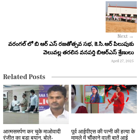
v
i
g
Next
→
a
వరంగల్ లో బి ఆర్ ఎస్ రజతోత్సవ సభ, కె.సి.ఆర్ పిలుపుకు
వెలువల్ల తరలిన వనపర్తి బిఆర్ఎస్ శ్రేణులు
t
April 27, 2025
i
Related Posts
o
n
आत्मसमर्पण कर चुके माओवादी
पूर्व आईपीएस की पत्नी की हत्या के
रंजीत का बड़ा बयान, बोले-
मामले में चौंकाने वाली बातें आई