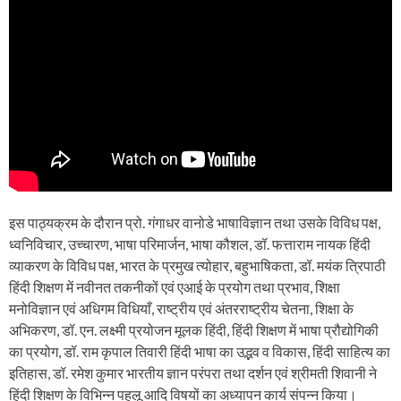
इस पाठ्यक्रम के दौरान प्रो. गंगाधर वानोडे भाषाविज्ञान तथा उसके विविध पक्ष,
ध्वनिविचार, उच्चारण, भाषा परिमार्जन, भाषा कौशल, डॉ. फत्ताराम नायक हिंदी
व्याकरण के विविध पक्ष, भारत के प्रमुख त्योहार, बहुभाषिकता, डॉ. मयंक त्रिपाठी
हिंदी शिक्षण में नवीनत तकनीकों एवं एआई के प्रयोग तथा प्रभाव, शिक्षा
मनोविज्ञान एवं अधिगम विधियाँ, राष्ट्रीय एवं अंतरराष्ट्रीय चेतना, शिक्षा के
अभिकरण, डॉ. एन. लक्ष्मी प्रयोजन मूलक हिंदी, हिंदी शिक्षण में भाषा प्रौद्योगिकी
का प्रयोग, डॉ. राम कृपाल तिवारी हिंदी भाषा का उद्भव व विकास, हिंदी साहित्य का
इतिहास, डॉ. रमेश कुमार भारतीय ज्ञान परंपरा तथा दर्शन एवं श्रीमती शिवानी ने
हिंदी शिक्षण के विभिन्न पहलू आदि विषयों का अध्यापन कार्य संपन्न किया।