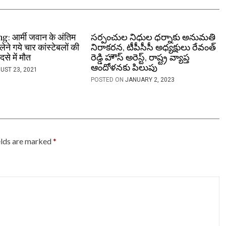
: आर्मी जवान के अंतिम
సర్పంచుల నిధుల ధర్నాకు అనుమతి
 लेने गये चार कांस्टेबलों की
నిరాకరన, టీపీసీసీ అధ్యక్షులు రేవంత్
से में मौत
రెడ్డి హౌస్ అరెస్ట్, రాష్ట్ర వ్యాప్త
ఆందోళనకు పిలుపు
UST 23, 2021
POSTED ON
JANUARY 2, 2023
elds are marked
*