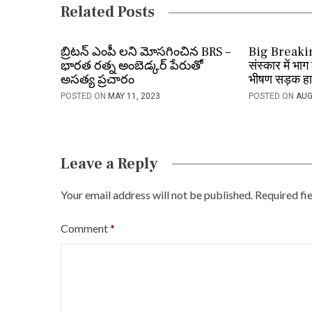
v
Related Posts
i
బ్రిటన్ ఎంపీ లని మోసగించిన BRS –
Big Breaking
g
భారత రత్న అంబెడ్కర్ పేరుతో
संस्कार में भाग
a
అసత్య ప్రచారం
भीषण सड़क हाद
POSTED ON
MAY 11, 2023
POSTED ON
AUG
t
i
o
Leave a Reply
n
Your email address will not be published.
Required fi
Comment
*