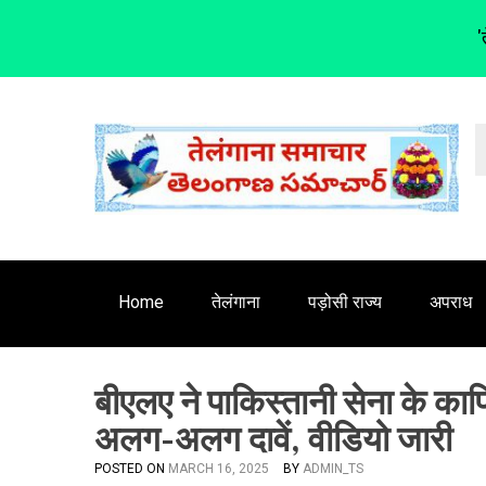
'
S
k
i
p
t
o
c
o
n
Home
तेलंगाना
पड़ोसी राज्य
अपराध
t
e
n
बीएलए ने पाकिस्तानी सेना के का
t
अलग-अलग दावें, वीडियो जारी
POSTED ON
MARCH 16, 2025
BY
ADMIN_TS