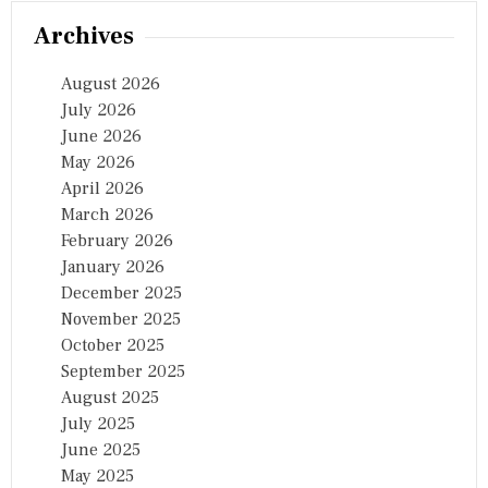
Archives
August 2026
July 2026
June 2026
May 2026
April 2026
March 2026
February 2026
January 2026
December 2025
November 2025
October 2025
September 2025
August 2025
July 2025
June 2025
May 2025