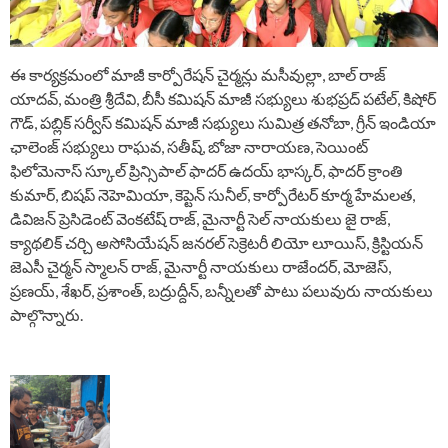
ఈ కార్య‌క్ర‌మంలో మాజీ కార్పోరేష‌న్ చైర్మ‌న్లు మ‌సీవుల్లా, బాల్ రాజ్
యాద‌వ్, మంత్రి శ్రీదేవి, బీసీ కమిషన్ మాజీ సభ్యులు శుభప్రద్ పటేల్, కిషోర్
గౌడ్, పబ్లిక్ సర్వీస్ కమిషన్ మాజీ సభ్యులు సుమిత్ర తనోబా, గ్రీన్ ఇండియా
ఛాలెంజ్ స‌భ్యులు రాఘ‌వ‌, స‌తీష్, బోజా నారాయ‌ణ‌, సెయింట్
ఫిలోమెనాస్ స్కూల్ ప్రిన్సిపాల్ ఫాద‌ర్ ఉద‌య్ భాస్క‌ర్, ఫాద‌ర్ క్రాంతి
కుమార్, బిష‌ప్ నెహెమియా, కెప్టెన్ సునీల్, కార్పోరేట‌ర్ కూర్మ హేమ‌ల‌త‌,
డివిజ‌న్ ప్రెసిడెంట్ వెంక‌టేష్ రాజ్, మైనార్టీ సెల్ నాయ‌కులు జై రాజ్,
క్యాథ‌లిక్ చ‌ర్చి అసోసియేష‌న్ జ‌న‌ర‌ల్ సెక్రెట‌రీ లియో లూయిస్, క్రిస్టియ‌న్
జెఎసీ చైర్మ‌న్ స్మాల‌న్ రాజ్, మైనార్టీ నాయ‌కులు రాజేంద‌ర్, మోజెస్,
ప్ర‌ణ‌య్, శేఖ‌ర్, ప్ర‌శాంత్, బ‌ద్రుద్దీన్, బ‌న్నీల‌తో పాటు ప‌లువురు నాయ‌కులు
పాల్గొన్నారు.
P
o