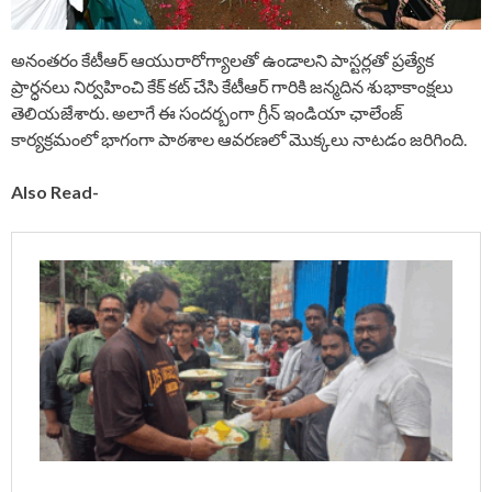
అనంత‌రం కేటీఆర్ ఆయురారోగ్యాల‌తో ఉండాల‌ని పాస్ట‌ర్ల‌తో ప్ర‌త్యేక
ప్రార్ధ‌న‌లు నిర్వ‌హించి కేక్ క‌ట్ చేసి కేటీఆర్ గారికి జ‌న్మ‌దిన శుభాకాంక్ష‌లు
తెలియ‌జేశారు. అలాగే ఈ సంద‌ర్బంగా గ్రీన్ ఇండియా ఛాలేంజ్
కార్య‌క్ర‌మంలో భాగంగా పాఠశాల ఆవ‌ర‌ణ‌లో మొక్క‌లు నాట‌డం జ‌రిగింది.
Also Read-