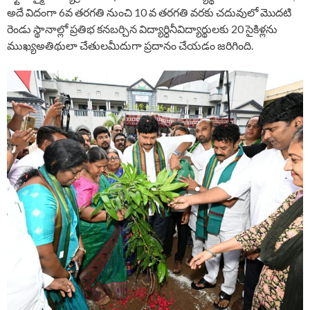
అదే విదంగా 6వ త‌ర‌గ‌తి నుంచి 10 వ త‌ర‌గ‌తి వ‌ర‌కు చ‌దువులో మొద‌టి
రెండు స్థానాల్లో ప్ర‌తిభ క‌న‌బ‌ర్చిన‌ విద్యార్ధినీవిద్యార్థుల‌కు 20 సైకిళ్లను
ముఖ్యఅతిథులా చేతుల‌మీదుగా ప్ర‌దానం చేయ‌డం జ‌రిగింది.