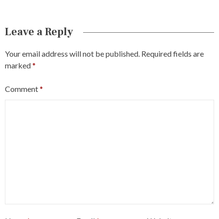
Leave a Reply
Your email address will not be published.
Required fields are
marked
*
Comment
*