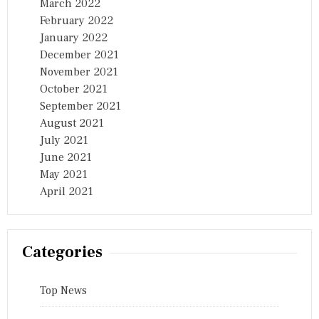
March 2022
February 2022
January 2022
December 2021
November 2021
October 2021
September 2021
August 2021
July 2021
June 2021
May 2021
April 2021
Categories
Top News