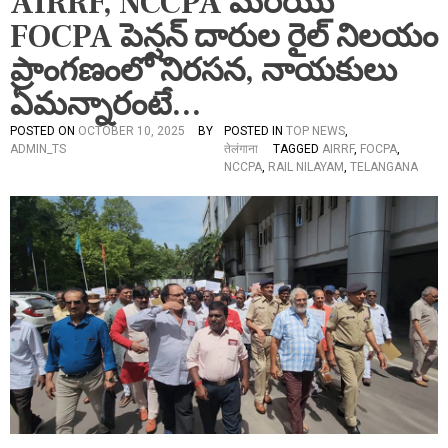
AIRRF, NCCPA మరియు
FOCPA పెన్షన్ దారుల రైల్ నిలయం
ప్రాంగణంలో నిరసన, నాయకులు
ఏమన్నారంటే…
POSTED ON
OCTOBER 10, 2025
BY
POSTED IN
TOP NEWS
,
ADMIN_TS
तेलंगाना
TAGGED
AIRRF
,
FOCPA
,
NCCPA
,
RAIL NILAYAM
,
TELANGANA