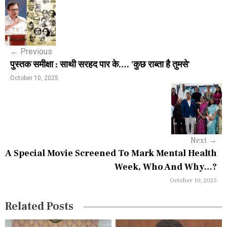
P
o
s
←
Previous
t
पुस्तक समीक्षा : साथी सरहद पार के…. 'कुछ राब्ता है तुमसे'
n
October 10, 2025
a
v
i
Next
→
g
A Special Movie Screened To Mark Mental Health
a
Week, Who And Why…?
October 10, 2025
t
i
Related Posts
o