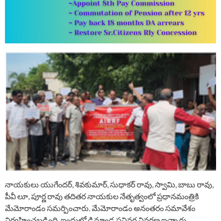
నాయకులు యుగేందర్, శివకుమార్, సుధాకర్ రావు, స్వామి, బాబు రావు,
పీవీ లూ, పూర్ణ రావు తదితర నాయకుల నేతృత్వంలో ప్రధానమంత్రికి
మేమోరాండం సమర్పించారు. మేమోరాండం అనంతరం సమావేశం
నిర్వహించబడింది. ఇందులో డిమాండ్ల సవివర వివరణ ఇచ్చారు.