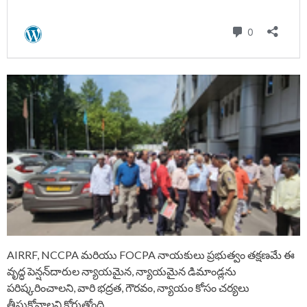
AIRRF, NCCPA మరియు FOCPA నాయకులు ప్రభుత్వం తక్షణమే ఈ
వృద్ధ పెన్షన్‌దారుల న్యాయమైన, న్యాయమైన డిమాండ్లను
పరిష్కరించాలని, వారి భద్రత, గౌరవం, న్యాయం కోసం చర్యలు
తీసుకోవాలని కోరుతోంది.