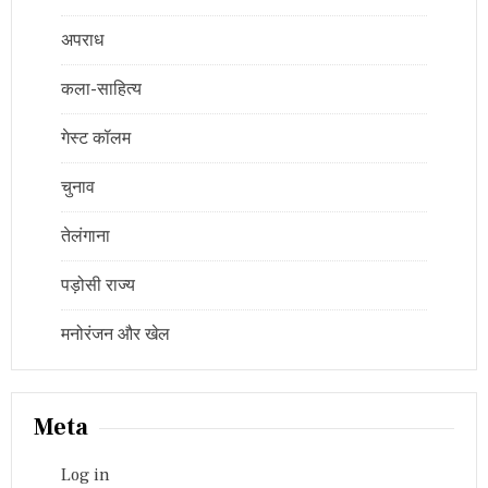
अपराध
कला-साहित्य
गेस्ट कॉलम
चुनाव
तेलंगाना
पड़ोसी राज्य
मनोरंजन और खेल
Meta
Log in