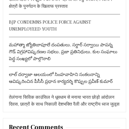
f
र
क्षेत्रों के पुनर्गठन के खिलाफ प्रस्ताव
o
भ
व्य
r
प
BJP CONDEMNS POLICE FORCE AGAINST
:
रि
UNEMPLOYEED YOUTH
च
य
का
మహాత్మా జ్యోతిబాపూలే దంపతులు, సర్దార్ సర్వాయి పాపన్న
र्य
क्र
గౌడ్ విగ్రహావిష్కరణల సభలు, ప్రజా ప్రతినిధులు, కుల సంఘాలు
म
పెద్ద సంఖ్యలో పాల్గొనాలి
,
इ
न
లాల్ దర్వాజా ఆలయంలో సింహవాహిని సంకలనాన్ని
ह
स्ति
ఆవిష్కరించిన పీసీసీ ప్రధాన కార్యదర్శి కొప్పుల ప్రవీణ్ కుమార్
यों
ने
दि
तेलंगाना सिविक काउंसिल ने धूमधाम से मनाया भारत छोड़ो आंदोलन
या
दिवस, छात्रों के साथ निकाली देशभक्ति रैली और राष्ट्रीय ध्वज जुलूस
सं
दे
श
Recent Comments