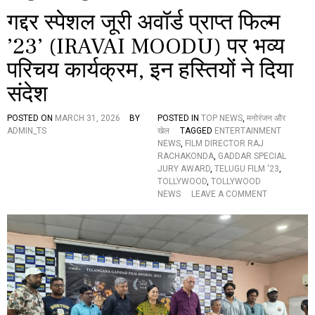
गद्दर स्पेशल जूरी अवॉर्ड प्राप्त फिल्म
’23’ (IRAVAI MOODU) पर भव्य
परिचय कार्यक्रम, इन हस्तियों ने दिया
संदेश
POSTED ON
MARCH 31, 2026
BY
POSTED IN
TOP NEWS
,
मनोरंजन और
ADMIN_TS
खेल
TAGGED
ENTERTAINMENT
NEWS
,
FILM DIRECTOR RAJ
RACHAKONDA
,
GADDAR SPECIAL
JURY AWARD
,
TELUGU FILM '23
,
TOLLYWOOD
,
TOLLYWOOD
O
NEWS
LEAVE A COMMENT
N
ग
द्द
र
स्पे
श
ल
जू
री