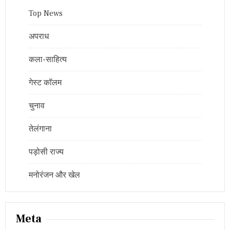
Top News
अपराध
कला-साहित्य
गेस्ट कॉलम
चुनाव
तेलंगाना
पड़ोसी राज्य
मनोरंजन और खेल
Meta