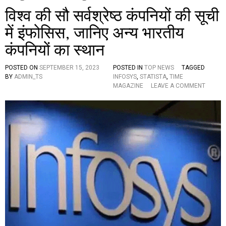
विश्व की सौ सर्वश्रेष्ठ कंपनियों की सूची
में इंफोसिस, जानिए अन्य भारतीय
कंपनियों का स्थान
POSTED ON
SEPTEMBER 15, 2023
POSTED IN
TOP NEWS
TAGGED
BY
ADMIN_TS
INFOSYS
,
STATISTA
,
TIME
O
MAGAZINE
LEAVE A COMMENT
N
वि
श्व
की
सौ
स
र्व
श्रे
ष्ठ
कं
प
नि
यों
की
सू