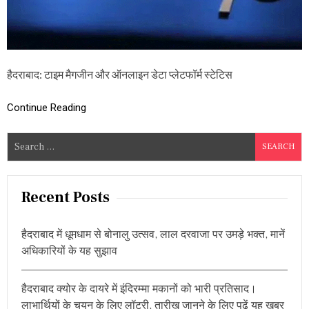
ची
में
इं
फो
सि
स
हैदराबाद: टाइम मैगजीन और ऑनलाइन डेटा प्लेटफॉर्म स्टेटिस
,
जा
नि
Continue Reading
ए
अ
S
न्य
e
भा
र
a
ती
r
Recent Posts
य
c
कं
प
h
नि
हैदराबाद में धूमधाम से बोनालु उत्सव, लाल दरवाजा पर उमड़े भक्त, मानें
f
यों
अधिकारियों के यह सुझाव
o
का
स्था
r
न
हैदराबाद क्योर के दायरे में इंदिरम्मा मकानों को भारी प्रतिसाद।
:
लाभार्थियों के चयन के लिए लॉटरी, तारीख जानने के लिए पढ़ें यह खबर