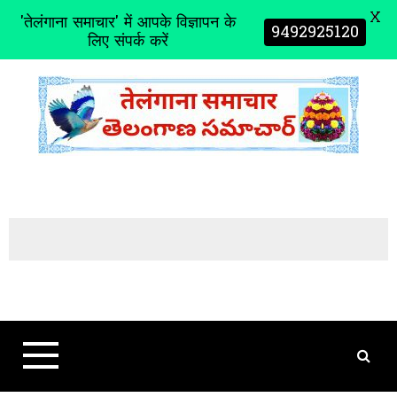
X
'तेलंगाना समाचार' में आपके विज्ञापन के
9492925120
लिए संपर्क करें
S
k
i
p
t
o
c
o
n
t
e
n
t