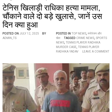
टेनिस खिलाड़ी राधिका हत्या मामला,
चौंकाने वाले दो बड़े खुलासे, जानें उस
दिन क्या हुआ
POSTED ON
JULY 12, 2025
BY
POSTED IN
TOP NEWS
,
मनोरंजन और
ADMIN_TS
खेल
TAGGED
CRIME NEWS
,
SPORTS
NEWS
,
TENNIS PLAYER RADHIKA
MURDER CASE
,
TENNIS PLAYER
RADHIKA YADAV
LEAVE A COMMENT
O
N
टे
नि
स
खि
ला
ड़ी
रा
धि
का
ह
त्या