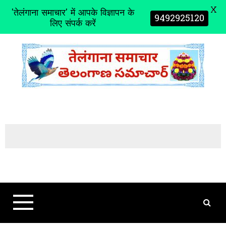
X
'तेलंगाना समाचार' में आपके विज्ञापन के
9492925120
लिए संपर्क करें
S
k
i
p
t
o
c
o
n
t
e
n
t