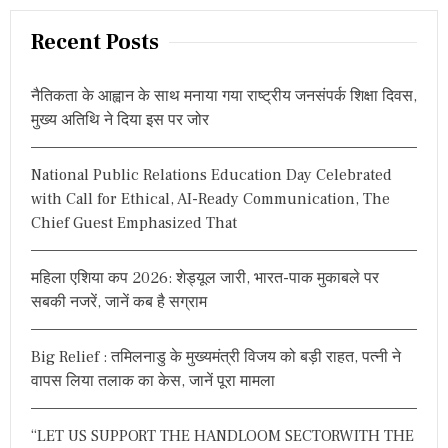
a
ता
r
ने
Recent Posts
मा
c
री
h
गो
नैतिकता के आह्वान के साथ मनाया गया राष्ट्रीय जनसंपर्क शिक्षा दिवस,
f
ली
मुख्य अतिथि ने दिया इस पर जोर
,
o
मौ
r
के
National Public Relations Education Day Celebrated
:
प
with Call for Ethical, AI-Ready Communication, The
र
ही
Chief Guest Emphasized That
मौ
त
महिला एशिया कप 2026: शेड्यूल जारी, भारत-पाक मुकाबले पर
सबकी नजरें, जानें कब है सग्राम
Big Relief : तमिलनाडु के मुख्यमंत्री विजय को बड़ी राहत, पत्नी ने
वापस लिया तलाक का केस, जानें पूरा मामला
“LET US SUPPORT THE HANDLOOM SECTORWITH THE