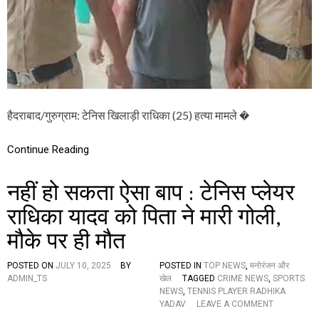
मा
म
ला
,
चौं
का
ने
वा
ले
हैदराबाद/गुरुग्राम: टेनिस खिलाड़ी राधिका (25) हत्या मामले �
दो
ब
ड़े
Continue Reading
खु
ला
नहीं हो सकता ऐसा बाप : टेनिस प्लेयर
से
,
राधिका यादव को पिता ने मारी गोली,
जा
नें
मौके पर ही मौत
उ
स
दि
POSTED ON
JULY 10, 2025
BY
POSTED IN
TOP NEWS
,
मनोरंजन और
न
ADMIN_TS
खेल
TAGGED
CRIME NEWS
,
SPORTS
क्या
NEWS
,
TENNIS PLAYER RADHIKA
हु
O
YADAV
LEAVE A COMMENT
आ
N