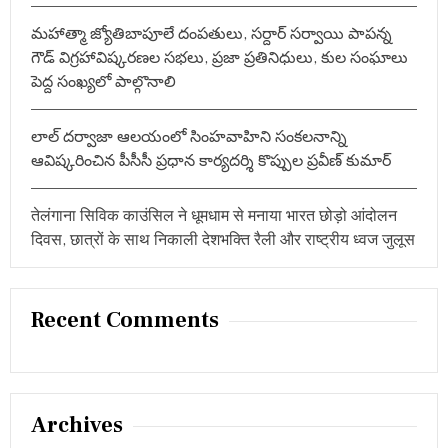
మహాత్మా జ్యోతిబాపూలే దంపతులు, సర్దార్ సర్వాయి పాపన్న
గౌడ్ విగ్రహావిష్కరణల సభలు, ప్రజా ప్రతినిధులు, కుల సంఘాలు
పెద్ద సంఖ్యలో పాల్గొనాలి
లాల్ దర్వాజా ఆలయంలో సింహవాహిని సంకలనాన్ని
ఆవిష్కరించిన పీసీసీ ప్రధాన కార్యదర్శి కొప్పుల ప్రవీణ్ కుమార్
तेलंगाना सिविक काउंसिल ने धूमधाम से मनाया भारत छोड़ो आंदोलन
दिवस, छात्रों के साथ निकाली देशभक्ति रैली और राष्ट्रीय ध्वज जुलूस
Recent Comments
Archives