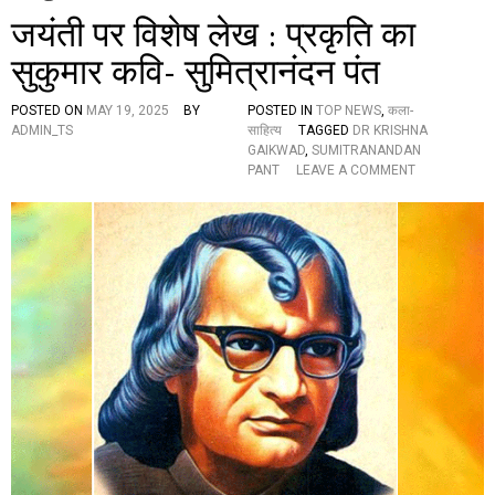
जयंती पर विशेष लेख : प्रकृति का
सुकुमार कवि- सुमित्रानंदन पंत
POSTED ON
MAY 19, 2025
BY
POSTED IN
TOP NEWS
,
कला-
ADMIN_TS
साहित्य
TAGGED
DR KRISHNA
GAIKWAD
,
SUMITRANANDAN
O
PANT
LEAVE A COMMENT
N
ज
यं
ती
प
र
वि
शे
ष
ले
ख
:
प्र
कृ
ति
का