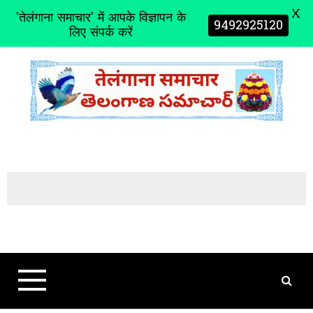
X
'तेलंगाना समाचार' में आपके विज्ञापन के
9492925120
लिए संपर्क करें
S
k
i
p
t
o
c
o
n
t
e
n
t