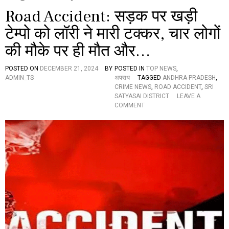
Road Accident: सड़क पर खड़ी
टेम्पो को लॉरी ने मारी टक्कर, चार लोगों
की मौके पर ही मौत और…
POSTED ON
DECEMBER 21, 2024
BY
POSTED IN
TOP NEWS
,
ADMIN_TS
अपराध
TAGGED
ANDHRA PRADESH
,
CRIME NEWS
,
ROAD ACCIDENT
,
SRI
SATYASAI DISTRICT
LEAVE A
O
COMMENT
N
R
O
A
D
A
C
C
I
D
E
N
T