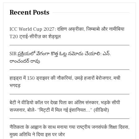
a
द
r
स
Recent Posts
ला
c
ख
h
रु
ICC World Cup 2027: दक्षिण अफ्रीका, जिम्बाब्वे और नामीबिया
f
प
T20 ट्राई-सीरीज़ का शेड्यूल
ये
o
अ
r
नु
SIR ప్రక్రియలో వేగంగా కొత్త ఓట్ల నమోదు చేయాలి: ఎన్.
:
ग्र
రాంచందర్ రావు
ह
रा
शि
की
हाइड्रा में 150 ड्राइवर की नौकरियां, उमड़े हजारों बेरोजगार, मची
घो
भगदड़
ष
णा
,
बेटी ने वीडियो कॉल पर देखा पिता का अंतिम संस्कार, भड़के सीपी
घा
सज्जनार, बोले- “मिट्टी में मिल गई इंसानियत…” (वीडियो)
य
लों
का
नैतिकता के आह्वान के साथ मनाया गया राष्ट्रीय जनसंपर्क शिक्षा दिवस,
बे
ह
मुख्य अतिथि ने दिया इस पर जोर
त