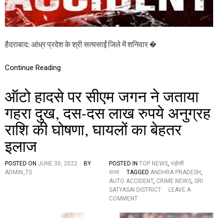
:
स
ड़
क
प
हैदराबाद: आंध्र प्रदेश के श्री सत्यसाईं जिले में शनिवार �
र
ख
ड़ी
Continue Reading
टे
म्पो
ऑटो हादसे पर सीएम जगन ने जताया
को
लॉ
गहरा दुख, दस-दस लाख रुपये अनुग्रह
री
ने
राशि की घोषणा, घायलों का बेहतर
मा
री
इलाज
ट
क्क
र
POSTED ON
JUNE 30, 2022
BY
POSTED IN
TOP NEWS
,
पड़ोसी
,
ADMIN_TS
राज्य
TAGGED
ANDHRA PRADESH
,
चा
AUTO ACCIDENT
,
CRIME NEWS
,
SRI
र
SATYASAI DISTRICT
LEAVE A
लो
O
COMMENT
गों
N
की
ऑ