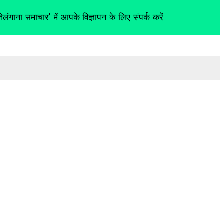
तेलंगाना समाचार' में आपके विज्ञापन के लिए संपर्क करें