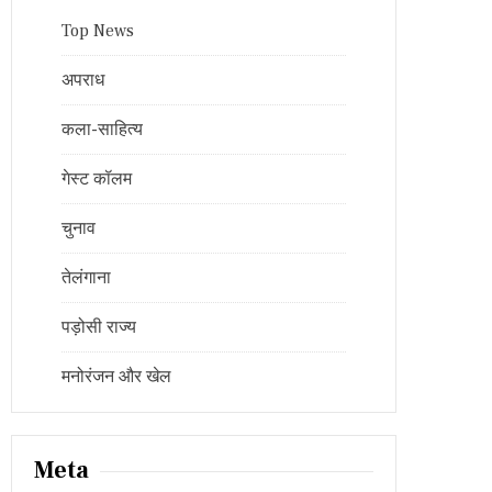
Top News
अपराध
कला-साहित्य
गेस्ट कॉलम
चुनाव
तेलंगाना
पड़ोसी राज्य
मनोरंजन और खेल
Meta