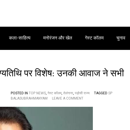
कला-साहित्य
मनोरंजन और खेल
गेस्ट कॉलम
चुनाव
ुण्यतिथि पर विशेष: उनकी आवाज ने सभी
POSTED IN
TOP NEWS
,
गेस्ट कॉलम
,
तेलंगाना
,
पड़ोसी राज्य
TAGGED
SP
O
BALASUBRAHMANYAM
LEAVE A COMMENT
N
ए
स
पी
बा
ल