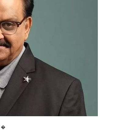
सु
ब्र
म
ण्य
म
की
प
ह
ली
पु
ण्य
ति
थि
प
र
वि
शे
ष
:
उ
न
की
आ
ी �
वा