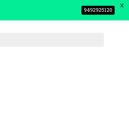
X
9492925120