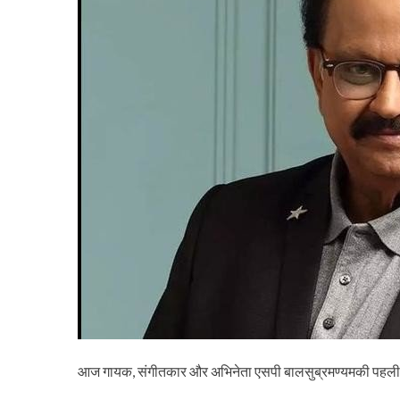
आज गायक, संगीतकार और अभिनेता एसपी बालसुब्रमण्यमकी पहल