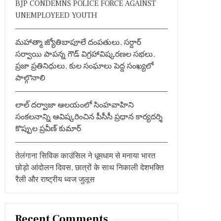
BJP CONDEMNS POLICE FORCE AGAINST
:
UNEMPLOYEED YOUTH
మహాత్మా జ్యోతిబాపూలే దంపతులు, సర్దార్
సర్వాయి పాపన్న గౌడ్ విగ్రహావిష్కరణల సభలు,
ప్రజా ప్రతినిధులు, కుల సంఘాలు పెద్ద సంఖ్యలో
పాల్గొనాలి
లాల్ దర్వాజా ఆలయంలో సింహవాహిని
సంకలనాన్ని ఆవిష్కరించిన పీసీసీ ప్రధాన కార్యదర్శి
కొప్పుల ప్రవీణ్ కుమార్
तेलंगाना सिविक काउंसिल ने धूमधाम से मनाया भारत
छोड़ो आंदोलन दिवस, छात्रों के साथ निकाली देशभक्ति
रैली और राष्ट्रीय ध्वज जुलूस
Recent Comments