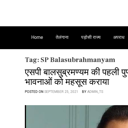
Home
तेलंगाना
पड़ोसी राज्य
अपराध
Tag:
SP Balasubrahmanyam
एसपी बालसुब्रमण्यम की पहली प
भावनाओं को महसूस कराया
POSTED ON
SEPTEMBER 25, 2021
BY
ADMIN_TS