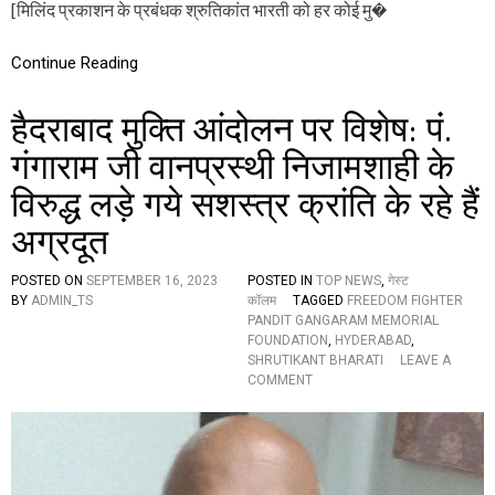
[मिलिंद प्रकाशन के प्रबंधक श्रुतिकांत भारती को हर कोई मु�
बं
ध
,
Continue Reading
जा
नें
इ
हैदराबाद मुक्ति आंदोलन पर विशेष: पंं.
स
म
गंगाराम जी वानप्रस्थी निजामशाही के
हा
विरुद्ध लड़े गये सशस्त्र क्रांति के रहे हैं
न
ह
अग्रदूत
स्ती
के
दु
POSTED ON
SEPTEMBER 16, 2023
POSTED IN
TOP NEWS
,
गेस्ट
ख
BY
ADMIN_TS
कॉलम
TAGGED
FREEDOM FIGHTER
औ
PANDIT GANGARAM MEMORIAL
र
FOUNDATION
,
HYDERABAD
,
सु
SHRUTIKANT BHARATI
LEAVE A
झा
O
COMMENT
व
N
है
द
रा
बा