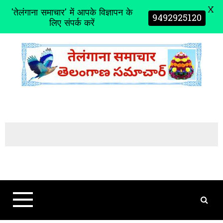
X
'तेलंगाना समाचार' में आपके विज्ञापन के
9492925120
लिए संपर्क करें
S
k
i
p
t
o
c
o
n
t
e
n
t