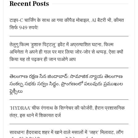
r
Recent Posts
जा
c
म
शा
h
ही
टाइप-C चार्जिंग के साथ आ गया कीपैड मोबाइल, AI बैटरी भी, कीमत
f
के
सिर्फ 949 रुपये!
o
वि
रु
r
द्ध
तेलुगु फिल्म ‘हुशारु पिट्टलु’ इवेंट में अप्रत्याशित घटना, फिल्म
:
ल
अभिनेता ने अपने ही गाल पर मार लिया जोर-जोर से थप्पड़, ऐसा क्यों
ड़े
ग
किया यह तो पढ़कर ही जान पाओगे आप
ये
स
श
తెలంగాణ రక్షణ సేన జిందాబాద్: సామాజిక న్యాయ తెలంగాణ
स्त्र
సంకల్ప సభకు సర్వం సిద్ధం, ప్రాంగణంలో పలువురు ప్రముఖుల
क्रां
ఫ్లెక్సీలు
ति
के
र
हे
‘HYDRAA’ चीफ रंगनाथ के सिग्नेचर की फोर्जरी, हैरान प्रशासनिक
हैं
तंत्र, इस थाने में शिकायत दर्ज
अ
ग्र
दू
सावधान! हैदराबाद शहर में खाने वाले मसालों में ‘जहर’ मिलावट, लौंग
त