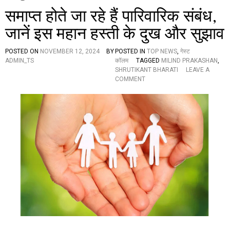
समाप्त होते जा रहे हैं पारिवारिक संबंध,
जानें इस महान हस्ती के दुख और सुझाव
POSTED ON
NOVEMBER 12, 2024
BY
POSTED IN
TOP NEWS
,
गेस्ट
ADMIN_TS
कॉलम
TAGGED
MILIND PRAKASHAN
,
SHRUTIKANT BHARATI
LEAVE A
O
COMMENT
N
स
मा
प्त
हो
ते
जा
र
हे
हैं
पा
रि
वा
रि
क
सं