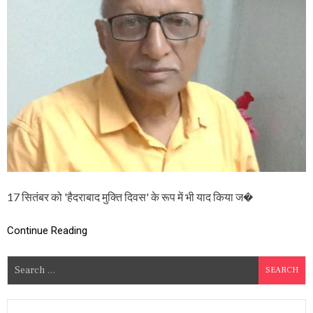
द
मु
क्ति
आं
दो
ल
न
प
र
वि
शे
ष
:
पंं
.
गं
17 सितंबर को 'हैदराबाद मुक्ति दिवस' के रूप में भी याद किया ज�
गा
रा
म
Continue Reading
जी
वा
S
न
e
प्र
स्थी
a
नि