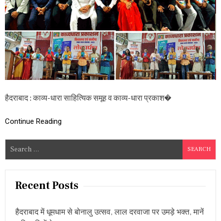
म
नी
षा
’
दो
सा
झा
सं
क
ल
नों
हैदराबाद : काव्य-धारा साहित्यिक समूह व काव्य-धारा प्रकाश�
के
सा
थ
Continue Reading
आ
ठ
S
पु
e
स्त
क
a
लो
r
Recent Posts
का
c
र्पि
त
h
,
हैदराबाद में धूमधाम से बोनालु उत्सव, लाल दरवाजा पर उमड़े भक्त, मानें
f
जा