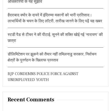
अधिकारियों के यह सुझाव
o
नें
इ
r
स
हैदराबाद क्योर के दायरे में इंदिरम्मा मकानों को भारी प्रतिसाद।
:
का
लाभार्थियों के चयन के लिए लॉटरी, तारीख जानने के लिए पढ़ें यह खबर
र्य
क्र
म
स्टडी पैड से टीचर ने की पीटाई, सुनने की शक्ति खोई गई ‘नारायण’ की
की
खू
छात्रा
बी
डीलिमिटेशन पर झुकने को तैयार नहीं तमिलनाडु सरकार, निर्वाचन
क्षेत्रों के पुनर्गठन के खिलाफ प्रस्ताव
BJP CONDEMNS POLICE FORCE AGAINST
UNEMPLOYEED YOUTH
Recent Comments