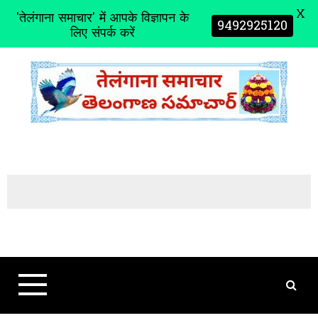
X
'तेलंगाना समाचार' में आपके विज्ञापन के
9492925120
लिए संपर्क करें
S
k
i
p
t
o
c
o
n
t
e
n
t