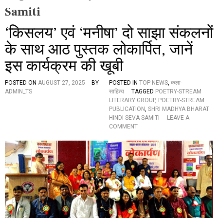
Samiti
‘किसलय’ एवं ‘मनीषा’ दो साझा संकलनों
के साथ आठ पुस्तक लोकार्पित, जानें
इस कार्यक्रम की खूबी
POSTED ON
AUGUST 27, 2025
BY
POSTED IN
TOP NEWS
,
कला-
ADMIN_TS
साहित्य
TAGGED
POETRY-STREAM
LITERARY GROUP
,
POETRY-STREAM
PUBLICATION
,
SHRI MADHYA BHARAT
HINDI SEVA SAMITI
LEAVE A
O
COMMENT
N
‘
कि
स
ल
य
’
ए
वं
‘