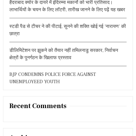
हैदराबाद क्योर के दायरे में इंदिरम्मा मकानों को भारी प्रतिसाद।
:
H
लाभार्थियों के चयन के लिए लॉटरी, तारीख जानने के लिए पढ़ें यह खबर
E
O
C
C
स्टडी पैड से टीचर ने की पीटाई, सुनने की शक्ति खोई गई ‘नारायण’ की
A
छात्रा
S
I
O
डीलिमिटेशन पर झुकने को तैयार नहीं तमिलनाडु सरकार, निर्वाचन
N
क्षेत्रों के पुनर्गठन के खिलाफ प्रस्ताव
O
F
Q
BJP CONDEMNS POLICE FORCE AGAINST
U
I
UNEMPLOYEED YOUTH
T
I
N
D
Recent Comments
I
A
D
A
Y