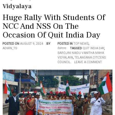
Vidyalaya
Huge Rally With Students Of
NCC And NSS On The
Occasion Of Quit India Day
POSTED ON
AUGUST 9, 2024
BY
POSTED IN
TOP NEWS
,
ADMIN_TS
तेलंगाना
TAGGED
QUIT INDIA DAY
,
SAROJINI NAIDU VANITHA MAHA
VIDYALAYA
,
TELANGANA CITIZENS
O
COUNCIL
LEAVE A COMMENT
N
H
U
G
E
R
A
L
L
Y
W