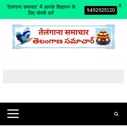
X
'तेलंगाना समाचार' में आपके विज्ञापन के
9492925120
लिए संपर्क करें
S
k
i
p
t
o
c
o
n
t
e
n
t