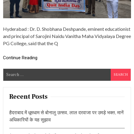
I
T
H
S
T
Hyderabad : Dr. D. Shobhana Deshpande, eminent educationist
U
D
and principal of Sarojini Naidu Vanitha Maha Vidyalaya Degree
E
PG College, said that the Q
N
T
S
Continue Reading
O
F
S
N
C
e
C
a
A
r
N
Recent Posts
D
c
N
h
S
हैदराबाद में धूमधाम से बोनालु उत्सव, लाल दरवाजा पर उमड़े भक्त, मानें
f
S
अधिकारियों के यह सुझाव
O
o
N
r
T