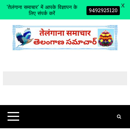
X
'तेलंगाना समाचार' में आपके विज्ञापन के
9492925120
लिए संपर्क करें
S
k
i
p
t
o
c
o
n
t
e
n
t