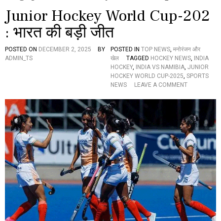
Junior Hockey World Cup-202
: भारत की बड़ी जीत
POSTED ON
DECEMBER 2, 2025
BY
POSTED IN
TOP NEWS
,
मनोरंजन और
ADMIN_TS
खेल
TAGGED
HOCKEY NEWS
,
INDIA
HOCKEY
,
INDIA VS NAMIBIA
,
JUNIOR
HOCKEY WORLD CUP-2025
,
SPORTS
O
NEWS
LEAVE A COMMENT
N
J
U
N
I
O
R
H
O
C
K
E
Y
W
O