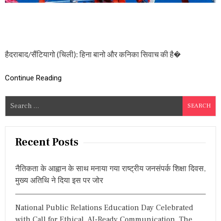
R
L
D
C
U
P
हैदराबाद/सैंटियागो (चिली): हिना बानो और कनिका सिवाच की है�
-
2
0
Continue Reading
2
:
S
भा
e
र
त
a
की
r
Recent Posts
ब
c
ड़ी
जी
h
त
नैतिकता के आह्वान के साथ मनाया गया राष्ट्रीय जनसंपर्क शिक्षा दिवस,
f
मुख्य अतिथि ने दिया इस पर जोर
o
r
National Public Relations Education Day Celebrated
:
with Call for Ethical, AI-Ready Communication, The