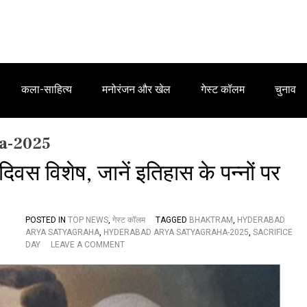
कला-साहित्य
मनोरंजन और खेल
गेस्ट कॉलम
चुनाव
a-2025
दिवस विशेष, जानें इतिहास के पन्नों पर
POSTED IN
TOP NEWS
,
गेस्ट कॉलम
TAGGED
BHAKTRAM
,
HYDERABAD
ARYA SATYAGRAHA
,
HYDERABAD ARYA SATYAGRAHA-2025
,
SACRIFICE
O
DAY
LEAVE A COMMENT
N
है
द
रा
बा