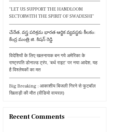
:
“LET US SUPPORT THE HANDLOOM
SECTORWITH THE SPIRIT OF SWADESHI”
చేనేత, వస్త్ర పరిశ్రమ భారత ఆర్థిక వ్యవస్థకు కీలకం:
కేంద్ర మంత్రి జి. కిషన్ రెడ్డి
विदेशियों के लिए खलनायक बन गये अमेरिका के
राष्ट्रपति डोनाल्ड ट्रंप, ‘बर्थ राइट’ पर नया आदेश, यह
है विश्लेषकों का मत
Big Breaking : आकाशीय बिजली गिरने से फुटबॉल
खिलाड़ी की मौत (वीडियो वायरल)
Recent Comments