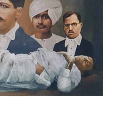
द
आ
र्य
स
त्या
ग्र
ह
ब
लि
दा
न
दि
व
स
वि
शे
ष
,
जा
नें
इ
ति
हा
स