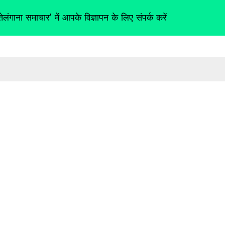
तेलंगाना समाचार' में आपके विज्ञापन के लिए संपर्क करें