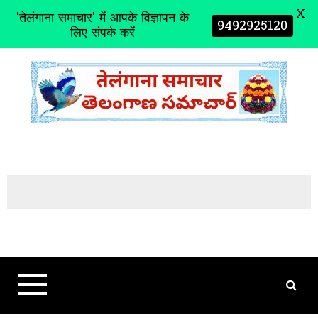
X
'तेलंगाना समाचार' में आपके विज्ञापन के
9492925120
लिए संपर्क करें
S
k
i
p
t
o
c
o
n
t
e
n
t