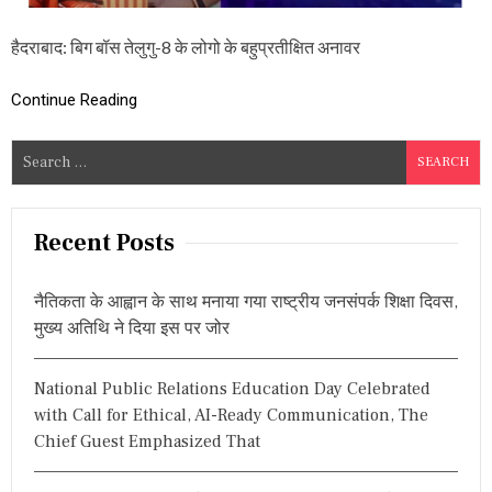
U
-
हैदराबाद: बिग बॉस तेलुगु-8 के लोगो के बहुप्रतीक्षित अनावर
8
:
अ
Continue Reading
ग
स्त
के
S
आ
e
खि
a
री
ह
r
Recent Posts
फ्ते
c
हो
h
गा
नैतिकता के आह्वान के साथ मनाया गया राष्ट्रीय जनसंपर्क शिक्षा दिवस,
प्र
f
मुख्य अतिथि ने दिया इस पर जोर
सा
o
रि
r
त
National Public Relations Education Day Celebrated
,
:
जा
with Call for Ethical, AI-Ready Communication, The
नि
Chief Guest Emphasized That
ए
हो
स्ट