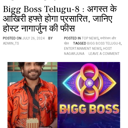
Bigg Boss Telugu-8 : अगस्त के
आखिरी हफ्ते होगा प्रसारित, जानिए
होस्ट नागार्जुन की फीस
POSTED ON
JULY 26, 2024
BY
POSTED IN
TOP NEWS
,
मनोरंजन और
ADMIN_TS
खेल
TAGGED
BIGG BOSS TELUGU-8
,
ENTERTAINMENT NEWS
,
HOST
O
NAGARJUNA
LEAVE A COMMENT
N
B
I
G
G
B
O
S
S
T
E
L
U
G