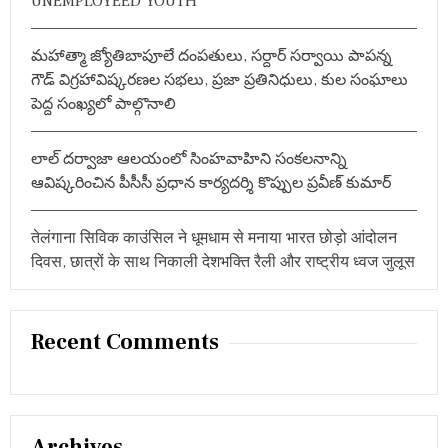
UNEMPLOYEED YOUTH
మహాత్మా జ్యోతిబాపూలే దంపతులు, సర్దార్ సర్వాయి పాపన్న
గౌడ్ విగ్రహావిష్కరణల సభలు, ప్రజా ప్రతినిధులు, కుల సంఘాలు
పెద్ద సంఖ్యలో పాల్గొనాలి
లాల్ దర్వాజా ఆలయంలో సింహవాహిని సంకలనాన్ని
ఆవిష్కరించిన పీసీసీ ప్రధాన కార్యదర్శి కొప్పుల ప్రవీణ్ కుమార్
तेलंगाना सिविक काउंसिल ने धूमधाम से मनाया भारत छोड़ो आंदोलन
दिवस, छात्रों के साथ निकाली देशभक्ति रैली और राष्ट्रीय ध्वज जुलूस
Recent Comments
Archives