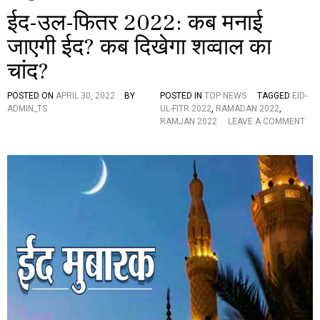
ईद-उल-फितर 2022: कब मनाई
जाएगी ईद? कब दिखेगा शव्वाल का
चांद?
POSTED ON
APRIL 30, 2022
BY
POSTED IN
TOP NEWS
TAGGED
EID-
ADMIN_TS
UL-FITR 2022
,
RAMADAN 2022
,
RAMJAN 2022
LEAVE A COMMENT
O
N
ई
द
-
उ
ल
-
फि
त
र
2
0
2
2