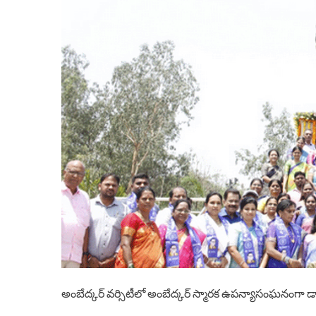
అంబేద్కర్ వర్సిటీలో అంబేద్కర్ స్మారక ఉపన్యాసంఘనంగా డ