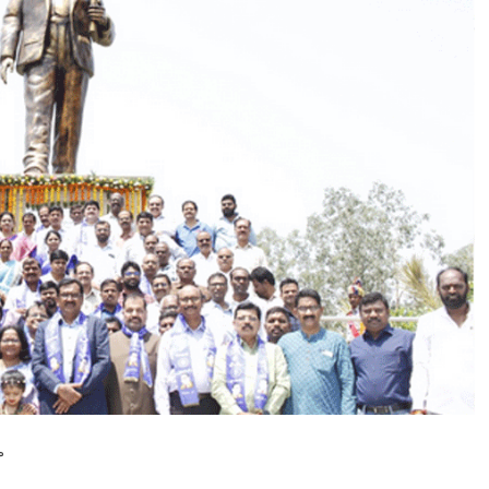
చూ
పి
న
మా
ర్గా
న్ని
అ
ను
స
రిం
చా
ల్సిం
దే
:
డా
.
క
త్తి
ప
ద్మా
రా
వు
ా