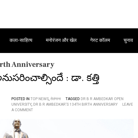
कला-साहित्य
मनोरंजन और खेल
गेस्ट कॉलम
चुनाव
irth Anniversary
ుసరించాల్సిందే : డా. కత్తి
POSTED IN
TOP NEWS
,
तेलंगाना
TAGGED
DR B R AMBEDKAR OPEN
UNIVERSITY
,
DR B R AMBEDKAR'S 134TH BIRTH ANNIVERSARY
LEAVE
O
A COMMENT
N
అం
బే
ద్క
ర్