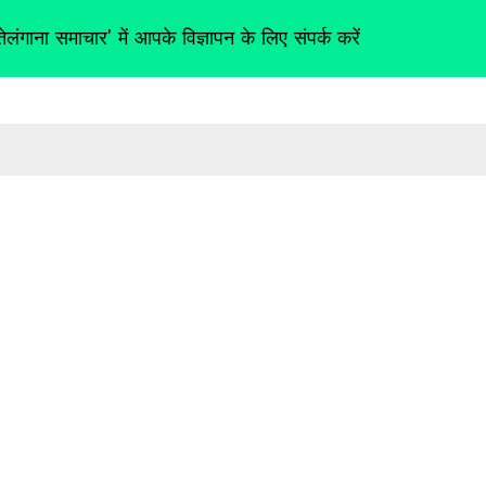
तेलंगाना समाचार' में आपके विज्ञापन के लिए संपर्क करें