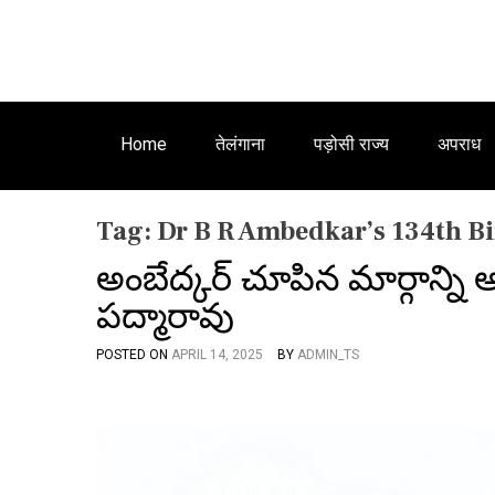
Home
तेलंगाना
पड़ोसी राज्य
अपराध
Tag:
Dr B R Ambedkar’s 134th B
అంబేద్కర్ చూపిన మార్గాన్ని అన
పద్మారావు
POSTED ON
APRIL 14, 2025
BY
ADMIN_TS