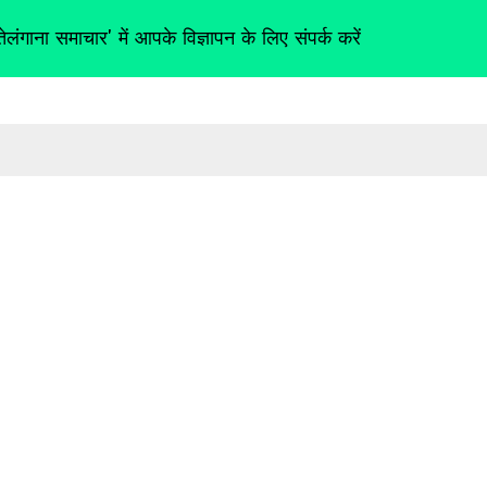
तेलंगाना समाचार' में आपके विज्ञापन के लिए संपर्क करें