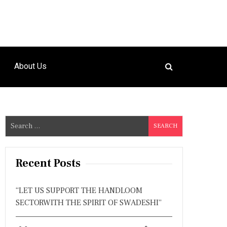
About Us
S
e
a
r
Recent Posts
c
h
“LET US SUPPORT THE HANDLOOM
f
SECTORWITH THE SPIRIT OF SWADESHI”
o
r