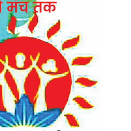
मं
च
आं
ध्र
-
प्र
दे
श
इ
का
ई
की
दी
पा
व
ली
स्ने
ह
मि
ल
न
स
मा
रो