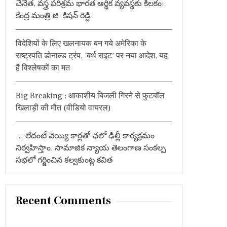
చేనేత, వస్త్ర పరిశ్రమ భారత ఆర్థిక వ్యవస్థకు కీలకం:
:
కేంద్ర మంత్రి జి. కిషన్ రెడ్డి
विदेशियों के लिए खलनायक बन गये अमेरिका के
राष्ट्रपति डोनाल्ड ट्रंप, ‘बर्थ राइट’ पर नया आदेश, यह
है विश्लेषकों का मत
Big Breaking : आकाशीय बिजली गिरने से फुटबॉल
खिलाड़ी की मौत (वीडियो वायरल)
… లేదంటే వెయ్యి కార్లతో ఛలో ఢిల్లీ కార్యక్రమం
నిర్వహిస్తాం, సామాజిక న్యాయ తెలంగాణ సంకల్ప
సభలో గర్జించిన కల్వకుంట్ల కవిత
Recent Comments