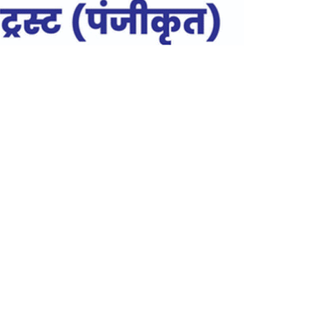
ह
आ
यो
जि
त
,
इ
न
क
व
यि
त्रि
यों
ने
क
र
दि
या
मं
त्र
मु
ग्ध