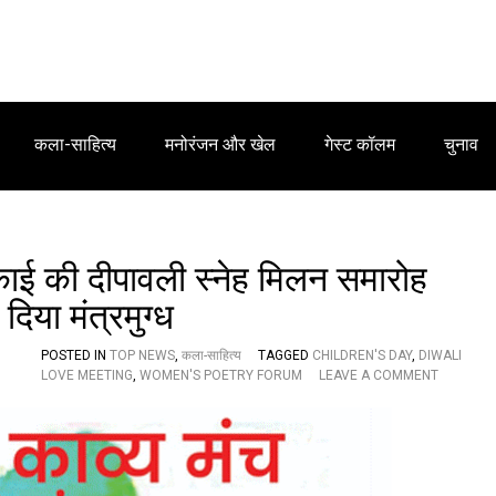
कला-साहित्य
मनोरंजन और खेल
गेस्ट कॉलम
चुनाव
इकाई की दीपावली स्नेह मिलन समारोह
िया मंत्रमुग्ध
POSTED IN
TOP NEWS
,
कला-साहित्य
TAGGED
CHILDREN'S DAY
,
DIWALI
O
LOVE MEETING
,
WOMEN'S POETRY FORUM
LEAVE A COMMENT
N
म
हि
ला
का
व्य