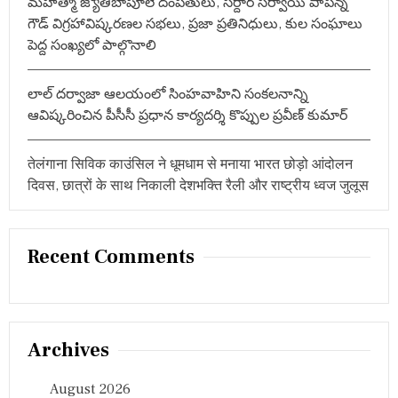
మహాత్మా జ్యోతిబాపూలే దంపతులు, సర్దార్ సర్వాయి పాపన్న
र
గౌడ్ విగ్రహావిష్కరణల సభలు, ప్రజా ప్రతినిధులు, కుల సంఘాలు
प
त्नी
పెద్ద సంఖ్యలో పాల్గొనాలి
…
లాల్ దర్వాజా ఆలయంలో సింహవాహిని సంకలనాన్ని
ఆవిష్కరించిన పీసీసీ ప్రధాన కార్యదర్శి కొప్పుల ప్రవీణ్ కుమార్
तेलंगाना सिविक काउंसिल ने धूमधाम से मनाया भारत छोड़ो आंदोलन
दिवस, छात्रों के साथ निकाली देशभक्ति रैली और राष्ट्रीय ध्वज जुलूस
Recent Comments
Archives
August 2026