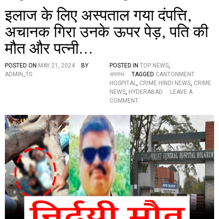
इलाज के लिए अस्पताल गया दंपत्ति,
अचानक गिरा उनके ऊपर पेड़, पति की
मौत और पत्नी…
POSTED ON
MAY 21, 2024
BY
POSTED IN
TOP NEWS
,
ADMIN_TS
अपराध
TAGGED
CANTONMENT
HOSPITAL
,
CRIME HINDI NEWS
,
CRIME
NEWS
,
HYDERABAD
LEAVE A
O
COMMENT
N
इ
ला
ज
के
लि
ए
अ
स्प
ता
ल
ग
या