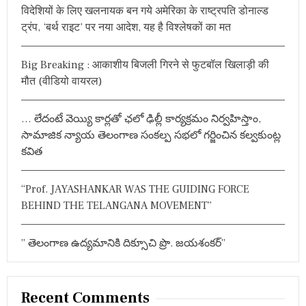
h
क
विदेशियों के लिए खलनायक बन गये अमेरिका के राष्ट्रपति डोनाल्ड
f
ता
ट्रंप, ‘बर्थ राइट’ पर नया आदेश, यह है विश्लेषकों का मत
o
में
ब्र
r
ह्मा
Big Breaking : आकाशीय बिजली गिरने से फुटबॉल खिलाड़ी की
:
कु
मौत (वीडियो वायरल)
मा
री
ज़
… లేదంటే వెయ్యి కార్లతో ఛలో ఢిల్లీ కార్యక్రమం నిర్వహిస్తాం,
के
यो
సామాజిక న్యాయ తెలంగాణ సంకల్ప సభలో గర్జించిన కల్వకుంట్ల
ग
కవిత
दा
न
की
“Prof. JAYASHANKAR WAS THE GUIDING FORCE
भू
रि
BEHIND THE TELANGANA MOVEMENT”
-
भू
रि
” తెలంగాణ ఉద్యమానికి దిక్సూచి ప్రొ. జయశంకర్”
प्र
शं
सा
की
Recent Comments