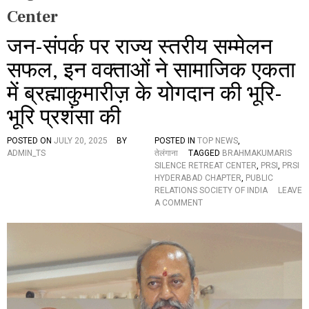
Center
जन-संपर्क पर राज्य स्तरीय सम्मेलन
सफल, इन वक्ताओं ने सामाजिक एकता
में ब्रह्माकुमारीज़ के योगदान की भूरि-
भूरि प्रशंसा की
POSTED ON
JULY 20, 2025
BY
POSTED IN
TOP NEWS
,
ADMIN_TS
तेलंगाना
TAGGED
BRAHMAKUMARIS
SILENCE RETREAT CENTER
,
PRSI
,
PRSI
HYDERABAD CHAPTER
,
PUBLIC
RELATIONS SOCIETY OF INDIA
LEAVE
O
A COMMENT
N
ज
न
-
सं
प
र्क
प