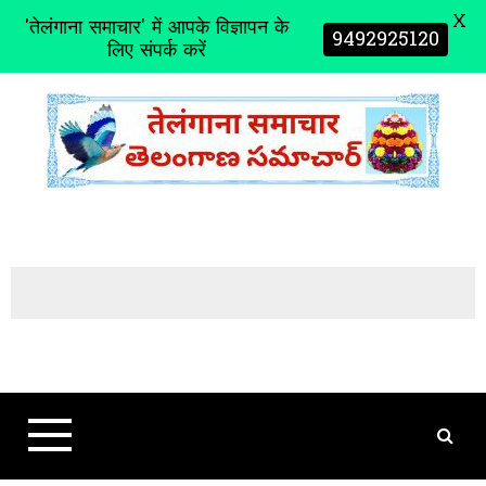
X
'तेलंगाना समाचार' में आपके विज्ञापन के
9492925120
लिए संपर्क करें
S
k
i
p
t
o
c
o
n
t
e
n
t