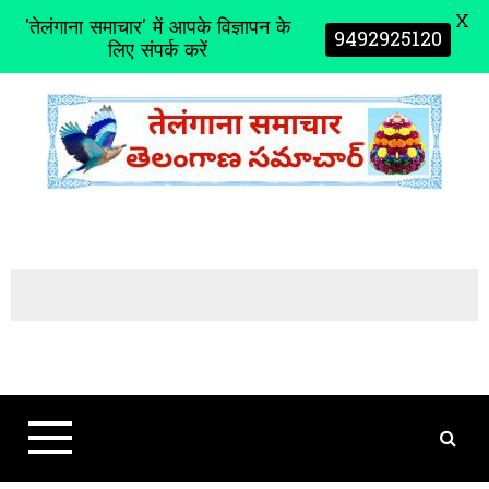
X
'तेलंगाना समाचार' में आपके विज्ञापन के
9492925120
लिए संपर्क करें
S
k
i
p
t
o
c
o
n
t
e
n
t