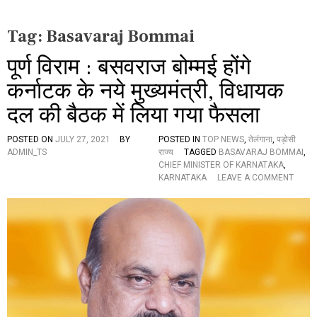
Tag:
Basavaraj Bommai
पूर्ण विराम : बसवराज बोम्मई होंगे
कर्नाटक के नये मुख्यमंत्री, विधायक
दल की बैठक में लिया गया फैसला
POSTED ON
JULY 27, 2021
BY
POSTED IN
TOP NEWS
,
तेलंगाना
,
पड़ोसी
ADMIN_TS
राज्य
TAGGED
BASAVARAJ BOMMAI
,
CHIEF MINISTER OF KARNATAKA
,
O
KARNATAKA
LEAVE A COMMENT
N
पू
र्ण
वि
रा
म
:
ब
स
व