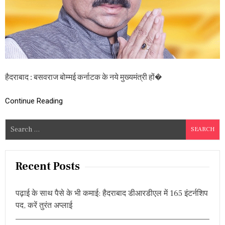
रा
ज
बो
म्म
ई
हों
गे
क
र्ना
हैदराबाद : बसवराज बोम्मई कर्नाटक के नये मुख्यमंत्री हों�
ट
क
के
Continue Reading
न
ये
S
मु
ख्य
e
मं
a
त्री
r
,
Recent Posts
वि
c
धा
h
य
पढ़ाई के साथ पैसे के भी कमाई: हैदराबाद डीआरडीएल में 165 इंटर्नशिप
f
क
पद, करें तुरंत अप्लाई
द
o
ल
r