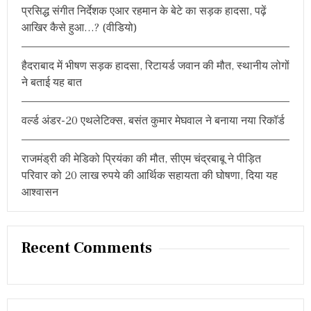
की
प्रसिद्ध संगीत निर्देशक एआर रहमान के बेटे का सड़क हादसा, पढ़ें
:
बै
आखिर कैसे हुआ…? (वीडियो)
ठ
क
में
लि
हैदराबाद में भीषण सड़क हादसा, रिटायर्ड जवान की मौत, स्थानीय लोगों
या
ने बताई यह बात
ग
या
फै
वर्ल्ड अंडर-20 एथलेटिक्स, बसंत कुमार मेघवाल ने बनाया नया रिकॉर्ड
स
ला
राजमंड्री की मेडिको प्रियंका की मौत, सीएम चंद्रबाबू ने पीड़ित
परिवार को 20 लाख रुपये की आर्थिक सहायता की घोषणा, दिया यह
आश्वासन
Recent Comments