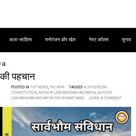
कला-साहित्य
मनोरंजन और खेल
गेस्ट कॉलम
चुनाव
ya
त की पहचान
POSTED IN
TOP NEWS
,
गेस्ट कॉलम
TAGGED
A SOVEREIGN
CONSTITUTION
,
AUTHOR LEKHARSHABHACHARYA
,
AUTHOR
O
LEKHARSHABHACHARYA (VIDYA MARTAND)
LEAVE A COMMENT
N
‘
सा
र्व
भौ
म