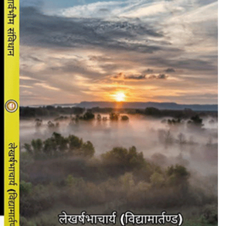
सं
वि
धा
न
’
अ
ख
ण्ड
भा
र
त
की
प
ह
चा
न