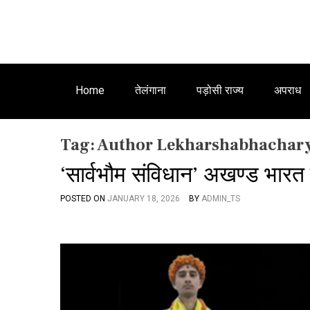
Home
तेलंगाना
पड़ोसी राज्य
अपराध
Tag:
Author Lekharshabhachar
‘सार्वभौम संविधान’ अखण्ड भार
POSTED ON
JANUARY 18, 2026
BY
ADMIN_TS