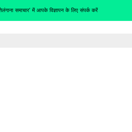
तेलंगाना समाचार' में आपके विज्ञापन के लिए संपर्क करें