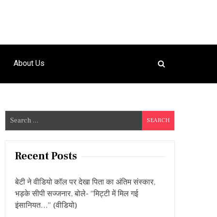
About Us
S
e
a
r
Recent Posts
c
h
बेटी ने वीडियो कॉल पर देखा पिता का अंतिम संस्कार,
f
भड़के सीपी सज्जनार, बोले- “मिट्टी में मिल गई
o
इंसानियत…” (वीडियो)
r