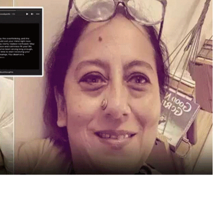
आ
शी
ष
वि
द्या
र्थी
की
दू
स
री
शा
दी
प
र
प
ह
ली
प
त्नी
का
रि
ए
क्श
न