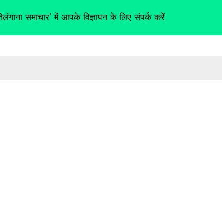
तेलंगाना समाचार' में आपके विज्ञापन के लिए संपर्क करें