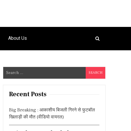
About Us
S
e
a
r
Recent Posts
c
h
Big Breaking : आकाशीय बिजली गिरने से फुटबॉल
f
खिलाड़ी की मौत (वीडियो वायरल)
o
r