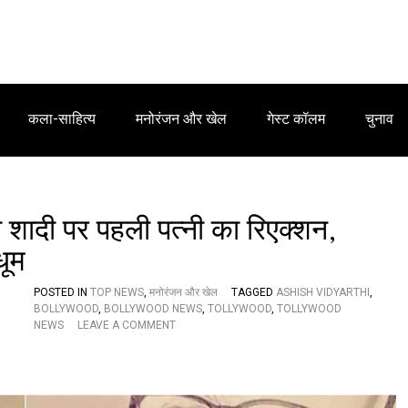
कला-साहित्य
मनोरंजन और खेल
गेस्ट कॉलम
चुनाव
ी शादी पर पहली पत्नी का रिएक्शन,
धूम
POSTED IN
TOP NEWS
,
मनोरंजन और खेल
TAGGED
ASHISH VIDYARTHI
,
BOLLYWOOD
,
BOLLYWOOD NEWS
,
TOLLYWOOD
,
TOLLYWOOD
O
NEWS
LEAVE A COMMENT
N
अ
भि
ने
ता