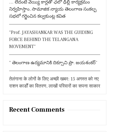
… లేదంటే వెయ్యి కార్లతో ఛలో ఢిల్లీ కార్యక్రమం
:
నిర్వహిస్తాం, సామాజిక న్యాయ తెలంగాణ సంకల్ప
సభలో గర్జించిన కల్వకుంట్ల కవిత
“Prof. JAYASHANKAR WAS THE GUIDING
FORCE BEHIND THE TELANGANA
MOVEMENT”
” తెలంగాణ ఉద్యమానికి దిక్సూచి ప్రొ. జయశంకర్”
तेलंगाना के लोगों के लिए अच्छी खबर: 15 अगस्त को नए
राशन कार्डों का वितरण, लाखों परिवारों का सपना साकार
Recent Comments