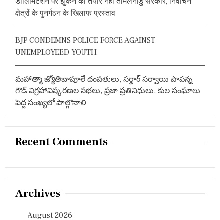
डीलिमिटेशन पर झुकने को तैयार नहीं तमिलनाडु सरकार, निर्वाचन
,
क्षेत्रों के पुनर्गठन के खिलाफ प्रस्ताव
जा
नें
इ
BJP CONDEMNS POLICE FORCE AGAINST
न
का
UNEMPLOYEED YOUTH
थी
म
మహాత్మా జ్యోతిబాపూలే దంపతులు, సర్దార్ సర్వాయి పాపన్న
గౌడ్ విగ్రహావిష్కరణల సభలు, ప్రజా ప్రతినిధులు, కుల సంఘాలు
పెద్ద సంఖ్యలో పాల్గొనాలి
Recent Comments
Archives
August 2026