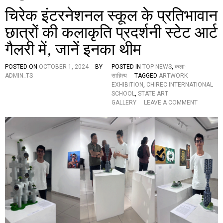
चिरेक इंटरनेशनल स्कूल के प्रतिभावान
छात्रों की कलाकृति प्रदर्शनी स्टेट आर्ट
गैलरी में, जानें इनका थीम
POSTED ON
OCTOBER 1, 2024
BY
POSTED IN
TOP NEWS
,
कला-
ADMIN_TS
साहित्य
TAGGED
ARTWORK
EXHIBITION
,
CHIREC INTERNATIONAL
SCHOOL
,
STATE ART
O
GALLERY
LEAVE A COMMENT
N
चि
रे
क
इं
ट
र
ने
श
न
ल
स्कू
ल