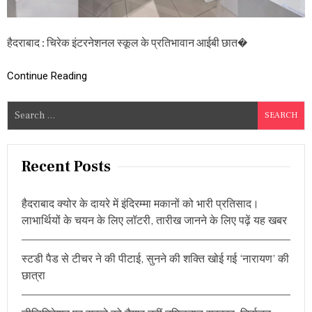
के
प्र
ति
हैदराबाद : चिरेक इंटरनेशनल स्कूल के प्रतिभावान आईबी छात�
भा
वा
न
Continue Reading
छा
त्रों
की
S
क
e
ला
a
कृ
ति
r
Recent Posts
प्र
c
द
h
र्श
हैदराबाद क्योर के दायरे में इंदिरम्मा मकानों को भारी प्रतिसाद।
नी
f
लाभार्थियों के चयन के लिए लॉटरी, तारीख जानने के लिए पढ़ें यह खबर
स्टे
o
ट
r
आ
स्टडी पैड से टीचर ने की पीटाई, सुनने की शक्ति खोई गई ‘नारायण’ की
र्ट
:
गै
छात्रा
ल
री
में