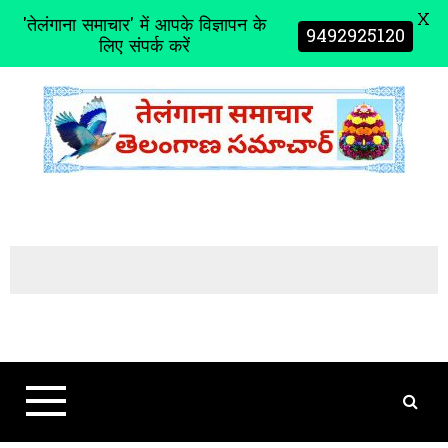
X
'तेलंगाना समाचार' में आपके विज्ञापन के
9492925120
लिए संपर्क करें
S
k
i
p
t
o
c
o
n
t
e
n
t