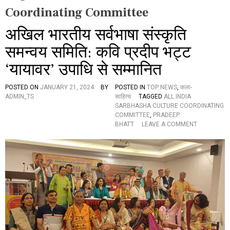
Coordinating Committee
अखिल भारतीय सर्वभाषा संस्कृति
समन्वय समिति: कवि प्रदीप भट्ट
‘यायावर’ उपाधि से सम्मानित
POSTED ON
JANUARY 21, 2024
BY
POSTED IN
TOP NEWS
,
कला-
ADMIN_TS
साहित्य
TAGGED
ALL INDIA
SARBHASHA CULTURE COORDINATING
COMMITTEE
,
PRADEEP
O
BHATT
LEAVE A COMMENT
N
अ
खि
ल
भा
र
ती
य
स
र्व
भा