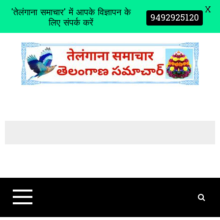
X
'तेलंगाना समाचार' में आपके विज्ञापन के
9492925120
लिए संपर्क करें
S
k
i
p
t
o
c
o
n
t
e
n
t