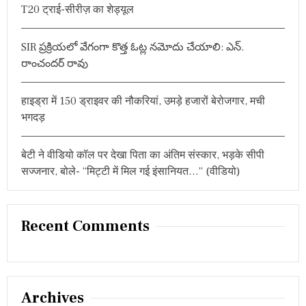
T20 ट्राई-सीरीज़ का शेड्यूल
उ
पा
धि
से
SIR ప్రక్రియలో వేగంగా కొత్త ఓట్ల నమోదు చేయాలి: ఎన్.
स
రాంచందర్ రావు
म्मा
नि
त
हाइड्रा में 150 ड्राइवर की नौकरियां, उमड़े हजारों बेरोजगार, मची
भगदड़
बेटी ने वीडियो कॉल पर देखा पिता का अंतिम संस्कार, भड़के सीपी
सज्जनार, बोले- “मिट्टी में मिल गई इंसानियत…” (वीडियो)
Recent Comments
Archives