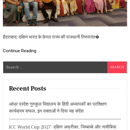
षा
सं
स्कृ
ति
स
म
न्व
हैदराबाद: दक्षिण भारत के केरल राज्य की राजधानी तिरुवनंत�
य
स
मि
Continue Reading
ति
:
S
क
वि
e
प्र
a
दी
r
प
Recent Posts
भ
c
ट्ट
h
‘
आंध्र प्रदेश गुरुकुल विद्यालय के हिंदी अध्यापकों का प्रशिक्षण
f
या
कार्यक्रम सफल, इन वक्ताओं ने दिया यह संदेश
या
o
व
r
र
ICC World Cup 2027: दक्षिण अफ्रीका, जिम्बाब्वे और नामीबिया
:
’