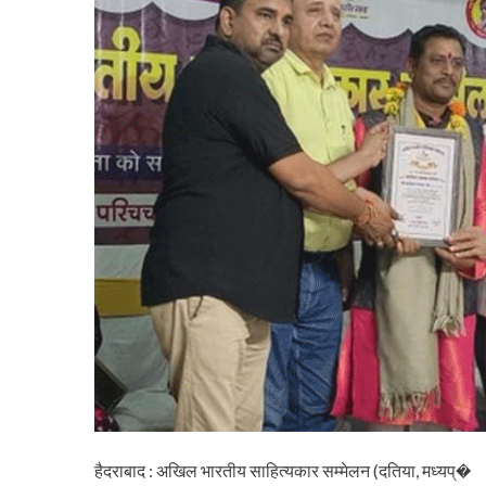
हैदराबाद : अखिल भारतीय साहित्यकार सम्मेलन (दतिया, मध्यप्�