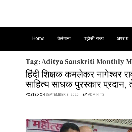
Home
तेलंगाना
पड़ोसी राज्य
अपराध
Tag:
Aditya Sanskriti Monthly 
हिंदी शिक्षक कमलेकर नागेश्वर 
साहित्य साधक पुरस्कार प्रदान, 
POSTED ON
SEPTEMBER 8, 2025
BY
ADMIN_TS