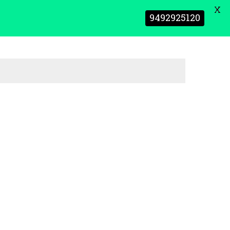
X
9492925120