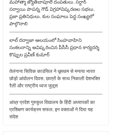
మహాత్మా జ్యోతిబాపూలే దంపతులు, సర్దార్
:
సర్వాయి పాపన్న గౌడ్ విగ్రహావిష్కరణల సభలు,
ప్రజా ప్రతినిధులు, కుల సంఘాలు పెద్ద సంఖ్యలో
పాల్గొనాలి
లాల్ దర్వాజా ఆలయంలో సింహవాహిని
సంకలనాన్ని ఆవిష్కరించిన పీసీసీ ప్రధాన కార్యదర్శి
కొప్పుల ప్రవీణ్ కుమార్
तेलंगाना सिविक काउंसिल ने धूमधाम से मनाया भारत
छोड़ो आंदोलन दिवस, छात्रों के साथ निकाली देशभक्ति
रैली और राष्ट्रीय ध्वज जुलूस
आंध्र प्रदेश गुरुकुल विद्यालय के हिंदी अध्यापकों का
प्रशिक्षण कार्यक्रम सफल, इन वक्ताओं ने दिया यह
संदेश