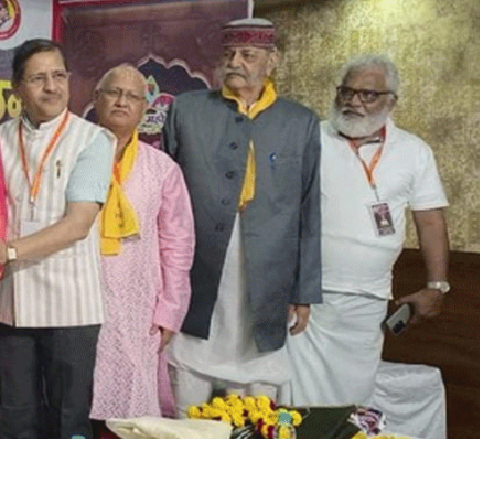
क्ष
क
क
म
ले
क
र
ना
गे
श्व
र
रा
व
को
डॉ
सी
ता
कि
शो
र
ख
रे
स्मा
र