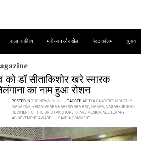
कला-साहित्य
मनोरंजन और खेल
गेस्ट कॉलम
चुनाव
Magazine
राव को डॉ सीताकिशोर खरे स्मारक
तेलंगाना का नाम हुआ रोशन
POSTED IN
TOP NEWS
,
तेलंगाना
TAGGED
ADITYA SANSKRITI MONTHLY
MAGAZINE
,
KAMALAKARA NAGESWARA RAO
,
NAGAR
,
NAGARKURNOOL
,
RECIPIENT OF THE DR SITAKISHORE KHARE MEMORIAL LITERARY
O
ACHIEVEMENT AWARD
LEAVE A COMMENT
N
हिं
दी
शि