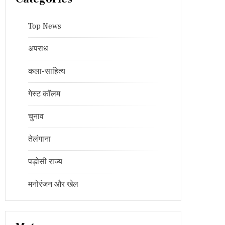
Top News
अपराध
कला-साहित्य
गेस्ट कॉलम
चुनाव
तेलंगाना
पड़ोसी राज्य
मनोरंजन और खेल