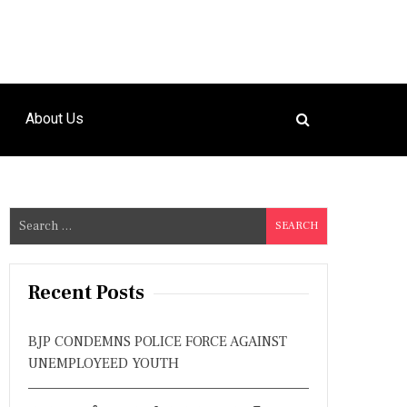
About Us
S
e
a
r
Recent Posts
c
h
BJP CONDEMNS POLICE FORCE AGAINST
f
UNEMPLOYEED YOUTH
o
r