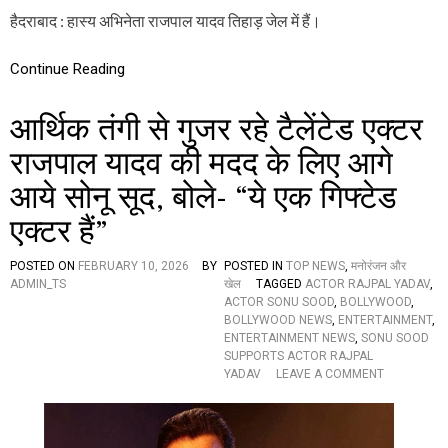
द
हैदराबाद : हास्य अभिनेता राजपाल यादव तिहाड़ जेल में हैं।
के
लि
ए
Continue Reading
आ
गे
आर्थिक तंगी से गुजर रहे टैलेंटेड एक्टर
आ
ये
राजपाल यादव की मदद के लिए आगे
ये
ह
आये सोनू सूद, बोले- “ये एक गिफ्टेड
स्ति
यां
एक्टर हैं”
,
जा
नें
POSTED ON
FEBRUARY 10, 2026
BY
POSTED IN
TOP NEWS
,
मनोरंजन और
कि
ADMIN_TS
खेल
TAGGED
ACTOR RAJPAL YADAV
,
त
ACTOR SONU SOOD
,
BOLLYWOOD
,
नी
BOLLYWOOD NEWS
,
ENTERTAINMENT
,
मि
ENTERTAINMENT NEWS
,
SONU SOOD
ली
SUPPORTS ACTOR RAJPAL
र
O
YADAV
LEAVE A COMMENT
क
N
म
आ
औ
र्थि
र
क