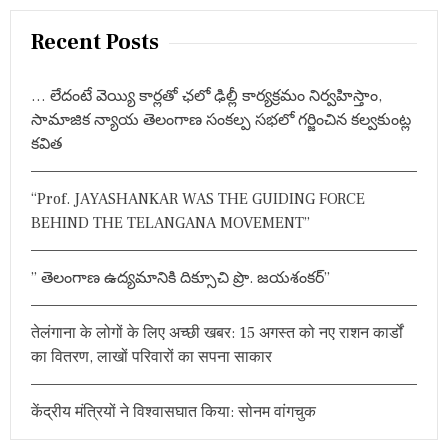
a
द
r
Recent Posts
के
c
लि
ए
h
आ
… లేదంటే వెయ్యి కార్లతో ఛలో ఢిల్లీ కార్యక్రమం నిర్వహిస్తాం,
f
गे
సామాజిక న్యాయ తెలంగాణ సంకల్ప సభలో గర్జించిన కల్వకుంట్ల
o
आ
కవిత
ये
r
सो
:
नू
“Prof. JAYASHANKAR WAS THE GUIDING FORCE
सू
द
BEHIND THE TELANGANA MOVEMENT”
,
बो
ले
” తెలంగాణ ఉద్యమానికి దిక్సూచి ప్రొ. జయశంకర్”
-
“
ये
तेलंगाना के लोगों के लिए अच्छी खबर: 15 अगस्त को नए राशन कार्डों
ए
का वितरण, लाखों परिवारों का सपना साकार
क
गि
फ्टे
केंद्रीय मंत्रियों ने विश्वासघात किया: सोनम वांगचुक
ड
ए