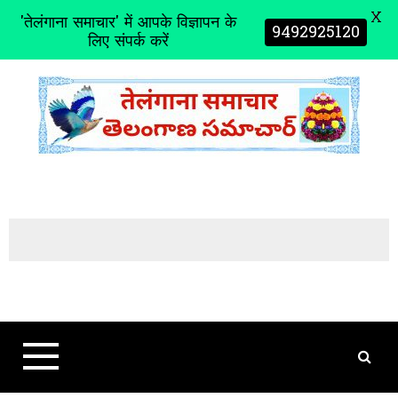
X
'तेलंगाना समाचार' में आपके विज्ञापन के
9492925120
लिए संपर्क करें
S
k
i
p
t
o
c
o
n
t
e
n
t