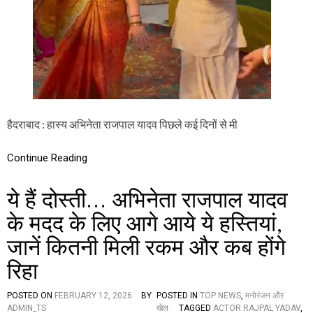
शा
दी
में
शा
मि
ल
अ
भि
ने
ता
हैदराबाद : हास्य अभिनेता राजपाल यादव पिछले कई दिनों से मी
रा
ज
पा
Continue Reading
ल
या
ये हैं दोस्ती… अभिनेता राजपाल यादव
द
व
के मदद के लिए आगे आये ये हस्तियां,
,
खू
जानें कितनी मिली रकम और कब होंगे
ब
डां
रिहा
स
(
वी
POSTED ON
FEBRUARY 12, 2026
BY
POSTED IN
TOP NEWS
,
मनोरंजन और
डि
ADMIN_TS
खेल
TAGGED
ACTOR RAJPAL YADAV
,