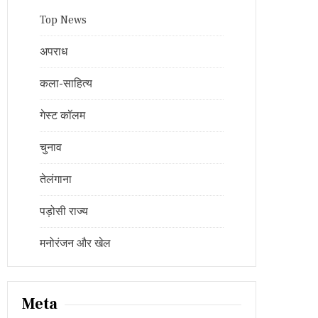
Top News
अपराध
कला-साहित्य
गेस्ट कॉलम
चुनाव
तेलंगाना
पड़ोसी राज्य
मनोरंजन और खेल
Meta