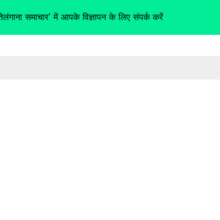
तेलंगाना समाचार' में आपके विज्ञापन के लिए संपर्क करें