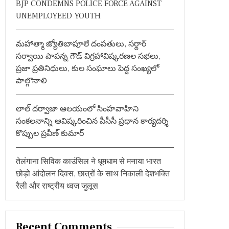
BJP CONDEMNS POLICE FORCE AGAINST
:
UNEMPLOYEED YOUTH
మహాత్మా జ్యోతిబాపూలే దంపతులు, సర్దార్
సర్వాయి పాపన్న గౌడ్ విగ్రహావిష్కరణల సభలు,
ప్రజా ప్రతినిధులు, కుల సంఘాలు పెద్ద సంఖ్యలో
పాల్గొనాలి
లాల్ దర్వాజా ఆలయంలో సింహవాహిని
సంకలనాన్ని ఆవిష్కరించిన పీసీసీ ప్రధాన కార్యదర్శి
కొప్పుల ప్రవీణ్ కుమార్
तेलंगाना सिविक काउंसिल ने धूमधाम से मनाया भारत
छोड़ो आंदोलन दिवस, छात्रों के साथ निकाली देशभक्ति
रैली और राष्ट्रीय ध्वज जुलूस
Recent Comments