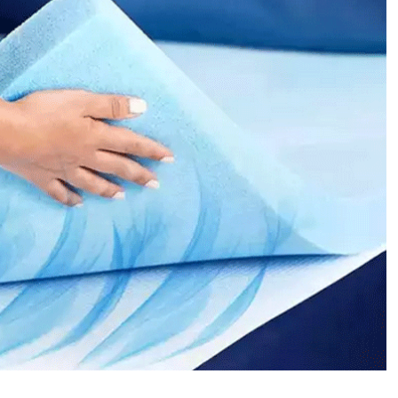
S
H
E
E
T
:
ग
र्मी
से
तु
रं
त
छु
ट
का
रा
,
बि
स्त
र
प
र
बि
छा