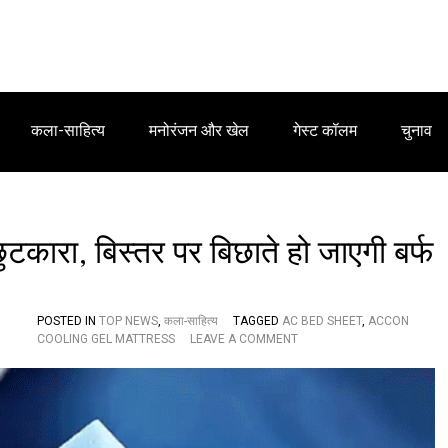
कला-साहित्य
मनोरंजन और खेल
गेस्ट कॉलम
चुनाव
ुटकारा, बिस्तर पर बिछाते हो जाएगी बर्फ
POSTED IN
TOP NEWS
,
कला-साहित्य
TAGGED
AC BED SHEET
,
ACCON
O
COOLING GEL MATTRESS
LEAVE A COMMENT
N
A
C
B
E
D