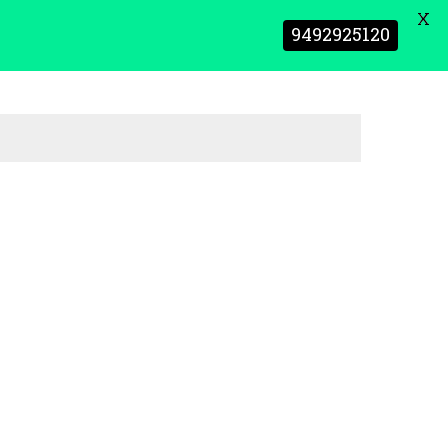
X
9492925120